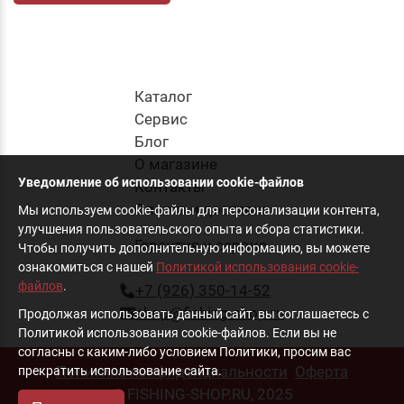
Каталог
Cервис
Блог
О магазине
Уведомление об использовании cookie-файлов
Контакты
Оплата и доставка
Мы используем cookie-файлы для персонализации контента,
улучшения пользовательского опыта и сбора статистики.
Гарантия и сервис
Чтобы получить дополнительную информацию, вы можете
ознакомиться с нашей
Политикой использования cookie-
файлов
.
+7 (926) 350-14-52
shop@fishing-shop.ru
Продолжая использовать данный сайт, вы соглашаетесь с
Политикой использования cookie-файлов. Если вы не
согласны с каким-либо условием Политики, просим вас
Политика конфиденциальности
Оферта
прекратить использование сайта.
© FISHING-SHOP.RU, 2025