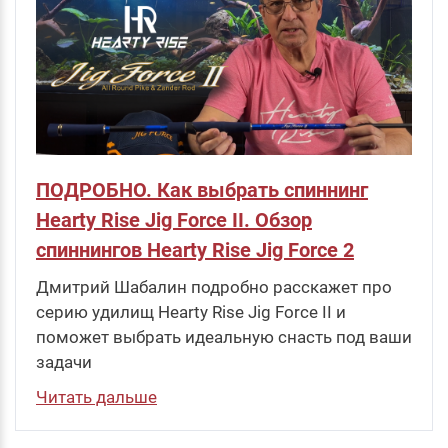
ПОДРОБНО. Как выбрать спиннинг
Hearty Rise Jig Force II. Обзор
спиннингов Hearty Rise Jig Force 2
Дмитрий Шабалин подробно расскажет про
серию удилищ Hearty Rise Jig Force II и
поможет выбрать идеальную снасть под ваши
задачи
Читать дальше