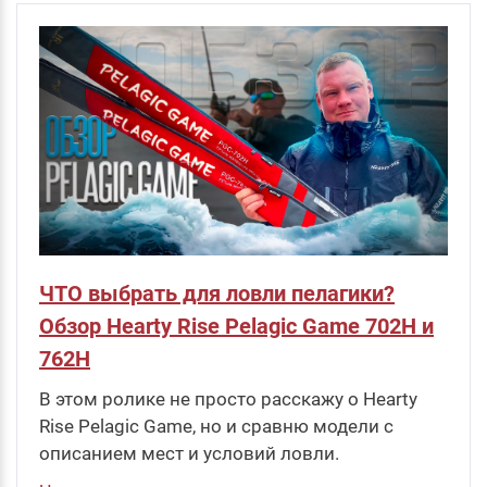
ЧТО выбрать для ловли пелагики?
Обзор Hearty Rise Pelagic Game 702H и
762H
В этом ролике не просто расскажу о Hearty
Rise Pelagic Game, но и сравню модели с
описанием мест и условий ловли.