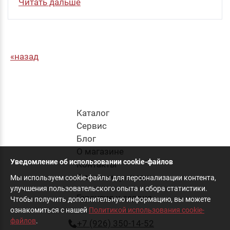
Читать дальше
назад
Каталог
Cервис
Блог
О магазине
Уведомление об использовании cookie-файлов
Контакты
Оплата и доставка
Мы используем cookie-файлы для персонализации контента,
улучшения пользовательского опыта и сбора статистики.
Гарантия и сервис
Чтобы получить дополнительную информацию, вы можете
ознакомиться с нашей
Политикой использования cookie-
файлов
.
+7 (926) 350-14-52