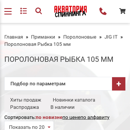
Главная
Приманки
Поролоновые
JIG IT
Поролоновая Рыбка 105 мм
ПОРОЛОНОВАЯ РЫБКА 105 ММ
+
Подбор по параметрам
Длина, см:
Хиты продаж
Новинки каталога
-
Распродажа
В наличии
Сортировать:
по новизне
по цене
по алфавиту
Серия:
Свернуть
Показать по 20