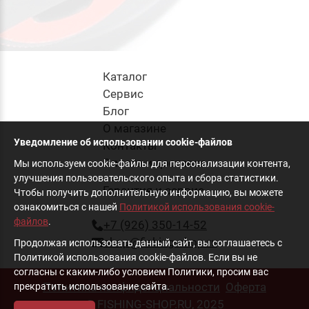
Каталог
Cервис
Блог
О магазине
Уведомление об использовании cookie-файлов
Контакты
Оплата и доставка
Мы используем cookie-файлы для персонализации контента,
улучшения пользовательского опыта и сбора статистики.
Гарантия и сервис
Чтобы получить дополнительную информацию, вы можете
ознакомиться с нашей
Политикой использования cookie-
файлов
.
+7 (926) 350-14-52
shop@fishing-shop.ru
Продолжая использовать данный сайт, вы соглашаетесь с
Политикой использования cookie-файлов. Если вы не
согласны с каким-либо условием Политики, просим вас
Политика конфиденциальности
Оферта
прекратить использование сайта.
© FISHING-SHOP.RU, 2025