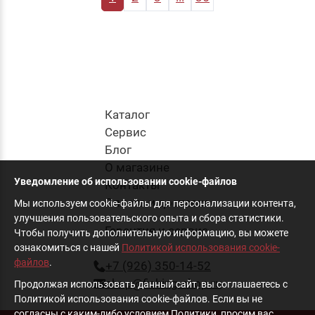
Каталог
Cервис
Блог
О магазине
Уведомление об использовании cookie-файлов
Контакты
Оплата и доставка
Мы используем cookie-файлы для персонализации контента,
улучшения пользовательского опыта и сбора статистики.
Гарантия и сервис
Чтобы получить дополнительную информацию, вы можете
ознакомиться с нашей
Политикой использования cookie-
файлов
.
+7 (926) 350-14-52
shop@fishing-shop.ru
Продолжая использовать данный сайт, вы соглашаетесь с
Политикой использования cookie-файлов. Если вы не
согласны с каким-либо условием Политики, просим вас