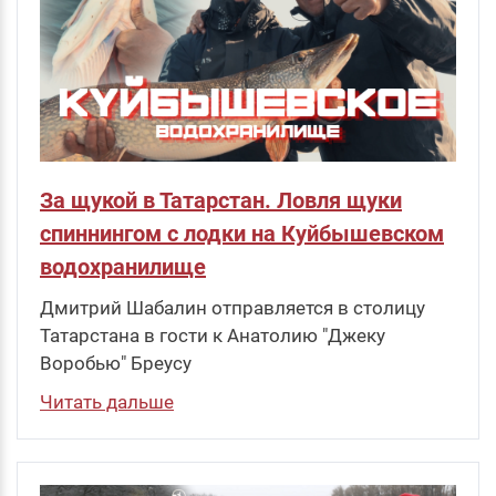
За щукой в Татарстан. Ловля щуки
спиннингом с лодки на Куйбышевском
водохранилище
Дмитрий Шабалин отправляется в столицу
Татарстана в гости к Анатолию "Джеку
Воробью" Бреусу
Читать дальше