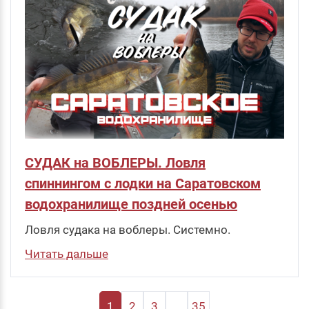
СУДАК на ВОБЛЕРЫ. Ловля
спиннингом с лодки на Саратовском
водохранилище поздней осенью
Ловля судака на воблеры. Системно.
Читать дальше
1
2
3
...
35