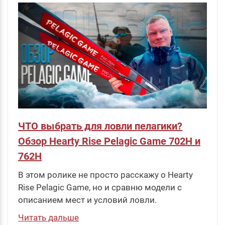
ЧТО выбрать для ловли пелагики?
Обзор Hearty Rise Pelagic Game 702H и
762H
В этом ролике не просто расскажу о Hearty
Rise Pelagic Game, но и сравню модели с
описанием мест и условий ловли.
Читать дальше