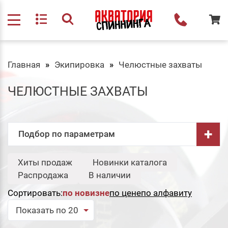
Главная
Экипировка
Челюстные захваты
ЧЕЛЮСТНЫЕ ЗАХВАТЫ
+
Подбор по параметрам
Бренд:
Хиты продаж
Новинки каталога
Свернуть
Распродажа
В наличии
Etuoh
Сортировать:
по новизне
по цене
по алфавиту
Сбросить
Подобрать
Показать по 20