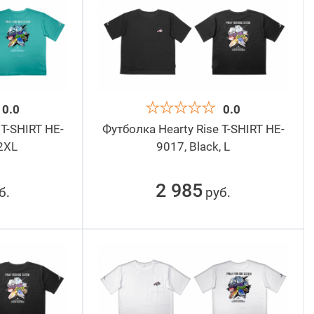
0.0
0.0
 T-SHIRT HE-
Футболка Hearty Rise T-SHIRT HE-
 2XL
9017, Black, L
2 985
б
руб
.
.