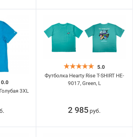
5.0
Футболка Hearty Rise T-SHIRT HE-
0.0
9017, Green, L
 Голубая 3XL
2 985
б
руб
.
.