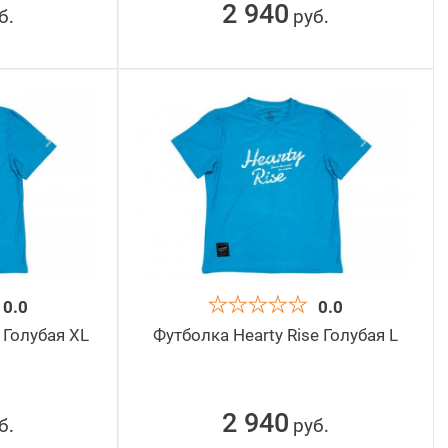
2 940
б
руб
.
.
0.0
0.0
 Голубая XL
Футболка Hearty Rise Голубая L
2 940
б
руб
.
.