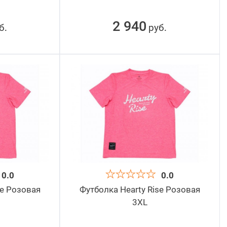
2 940
б
руб
.
.
0.0
0.0
se Розовая
Футболка Hearty Rise Розовая
3XL