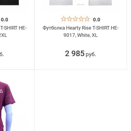
0.0
0.0
 T-SHIRT HE-
Футболка Hearty Rise T-SHIRT HE-
2XL
9017, White, XL
2 985
б
руб
.
.