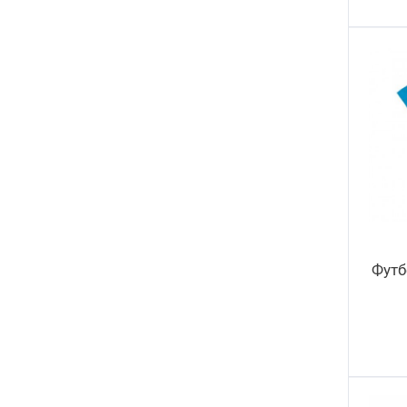
Black Diamond II
7
Slow Jigging III TOKAYO
4
Slow Jigging III R x TOKAYO
8
Slow Jigging III
4
Slash Wave
10
Gyoluck
8
Футб