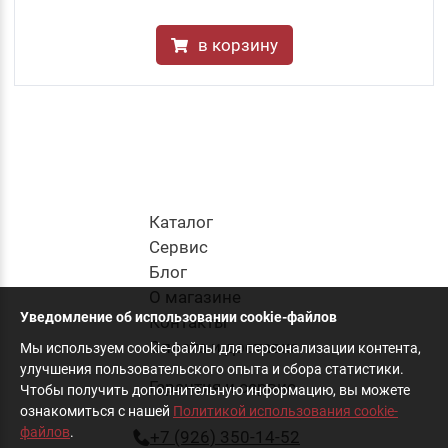
в корзину
Каталог
Cервис
Блог
О магазине
Уведомление об использовании cookie-файлов
Контакты
Оплата и доставка
Мы используем cookie-файлы для персонализации контента,
улучшения пользовательского опыта и сбора статистики.
Гарантия и сервис
Чтобы получить дополнительную информацию, вы можете
ознакомиться с нашей
Политикой использования cookie-
файлов
.
+7 (926) 350-14-52