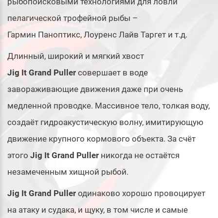
рыбопоисковыми технологиями для ловли
пелагической трофейной рыбы –
Гармин Паноптикс, Лоуренс Лайв Таргет и т.д.
Длинный, широкий и мягкий хвост
Jig It Grand Puller
совершает в воде
завораживающие движения даже при очень
медленной проводке. Массивное тело, толкая воду,
создаёт гидроакустическую волну, имитирующую
движение крупного кормового объекта. За счёт
этого
Jig It Grand Puller
никогда не остаётся
незамеченным хищной рыбой.
Jig It Grand Puller
одинаково хорошо провоцирует
на атаку и судака, и щуку, в том числе и самые