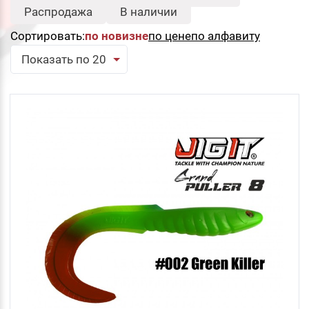
-
Распродажа
В наличии
Сортировать:
по новизне
по цене
по алфавиту
Серия:
Свернуть
Показать по 20
Grand Puller
Тип:
Свернуть
Твистер
Сбросить
Подобрать