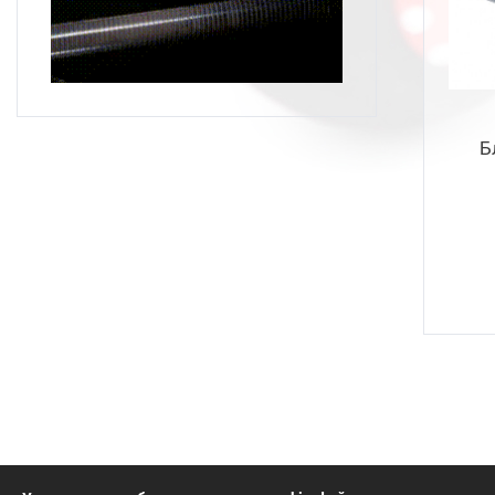
Trump 5.5
23
Slash Wave
10
Trump 7
15
Gyoluck
8
Trump 9
10
Trump Slug 6
15
Б
Trump Slug 8
15
Trump Slug 10
15
Trump Trace 5.7
22
Trump Trace 6.8
16
Trump Trace 8
16
Trump Trace 10
21