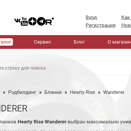
Вход
Как
Регистрация
Нов
талог
Cервис
Блог
О магази
Родбилдинг
Бланки
Hearty Rise
Wanderer
DERER
бланков
Hearty Rise Wanderer
выбран максимально унив