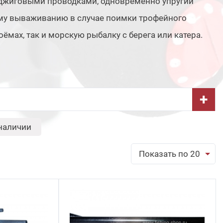
джиговыми проводками, одновременно упругий
му вываживанию в случае поимки трофейного
мах, так и морскую рыбалку с берега или катера.
+
-
наличии
Показать по 20