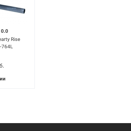
0.0
rty Rise
-764L
б
.
чии