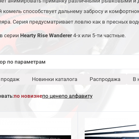
яет анимировать приманку различными рывковыми и 
 комель способствует дальнему забросу и комфортно
яра. Серия предусматривает ловлю как в пресных водоё
в серии
Hearty Rise Wanderer
4-х или 5-ти частные.
ор по параметрам
-
Длина, см:
Тест по приманке, г:
 продаж
Новинки каталога
Распродажа
В 
Бренд:
Свернуть
вать:
по новизне
по цене
по алфавиту
Hearty Rise
Серия:
Свернуть
Wanderer
Тип соединения:
Свернуть
Put In
Put Over