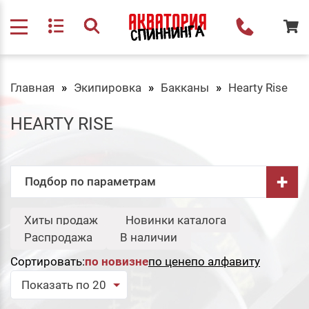
Главная
Экипировка
Бакканы
Hearty Rise
HEARTY RISE
+
Подбор по параметрам
Бренд:
Хиты продаж
Новинки каталога
Свернуть
Распродажа
В наличии
Etuoh
Сортировать:
по новизне
по цене
по алфавиту
Сбросить
Подобрать
Показать по 20