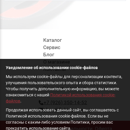
Каталог
Cервис
Блог
О магазине
Уведомление об использовании cookie-файлов
Контакты
Оплата и доставка
Мы используем cookie-файлы для персонализации контента,
улучшения пользовательского опыта и сбора статистики.
Гарантия и сервис
Чтобы получить дополнительную информацию, вы можете
ознакомиться с нашей
Политикой использования cookie-
файлов
.
+7 (926) 350-14-52
shop@fishing-shop.ru
Продолжая использовать данный сайт, вы соглашаетесь с
Политикой использования cookie-файлов. Если вы не
согласны с каким-либо условием Политики, просим вас
Политика конфиденциальности
Оферта
прекратить использование сайта.