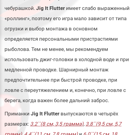
чебурашкой.
Jig It Flutter
имеет слабо выраженный
«роллинг», поэтому его игра мало зависит от типа
огрузки и выбор монтажа в основном
определяется персональными пристрастиями
рыболова. Тем не менее, мы рекомендуем
использовать джиг-головки в холодной воде и при
медленной проводке. Шарнирный монтаж
предпочтительнее при быстрой проводке, при
ловле с переутяжелением и, конечно, при ловле с
берега, когда важен более дальний заброс.
Приманки
Jig It Flutter
выпускаются в четырёх
размерах:
3.2``(8 см, 3,5 грамма)
,
3.8``(9,5 см, 5,7
грамм)
,
4.4``(11 см, 7,8 грамм)
и
6.0``(15 см, 18