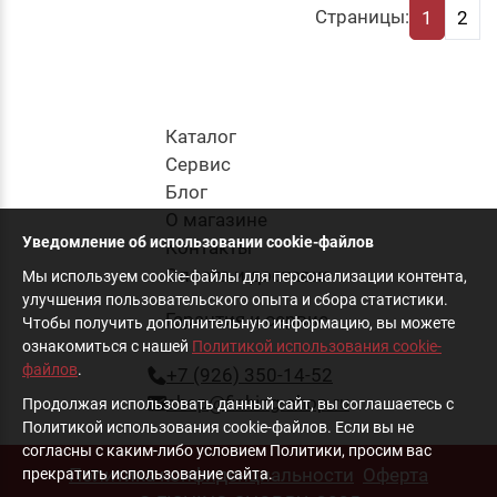
Страницы:
1
2
Каталог
Cервис
Блог
О магазине
Уведомление об использовании cookie-файлов
Контакты
Оплата и доставка
Мы используем cookie-файлы для персонализации контента,
улучшения пользовательского опыта и сбора статистики.
Гарантия и сервис
Чтобы получить дополнительную информацию, вы можете
ознакомиться с нашей
Политикой использования cookie-
файлов
.
+7 (926) 350-14-52
shop@fishing-shop.ru
Продолжая использовать данный сайт, вы соглашаетесь с
Политикой использования cookie-файлов. Если вы не
согласны с каким-либо условием Политики, просим вас
Политика конфиденциальности
Оферта
прекратить использование сайта.