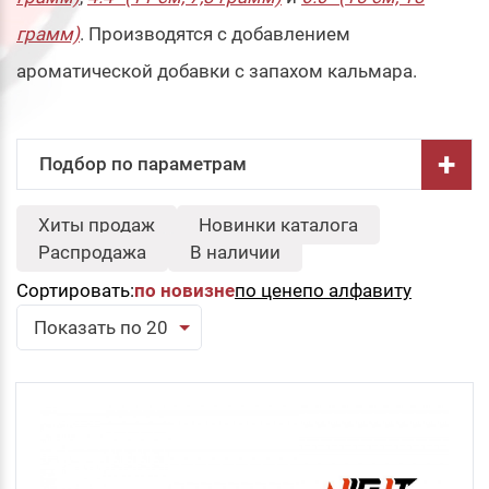
грамм)
. Производятся с добавлением
ароматической добавки с запахом кальмара.
+
Подбор по параметрам
Длина, см:
Хиты продаж
Новинки каталога
-
Распродажа
В наличии
Сортировать:
по новизне
по цене
по алфавиту
Серия:
Свернуть
Показать по 20
Flutter
Тип:
Свернуть
Виброхвост
Сбросить
Подобрать