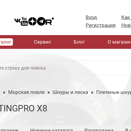
Вход
Как
Регистрация
Нов
талог
Cервис
Блог
О магази
Морская ловля
Шнуры и леска
Плетеные шну
TINGPRO X8
 продаж
Новинки каталога
Распродажа
В 