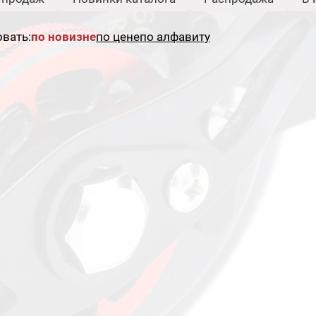
вать:
по новизне
по цене
по алфавиту