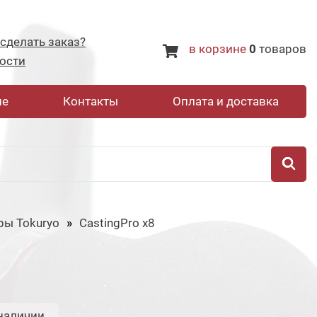
 сделать заказ?
в корзине
0
товаров
ости
не
Контакты
Оплата и доставка
ры Tokuryo
CastingPro x8
наличии