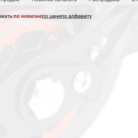
вать:
по новизне
по цене
по алфавиту