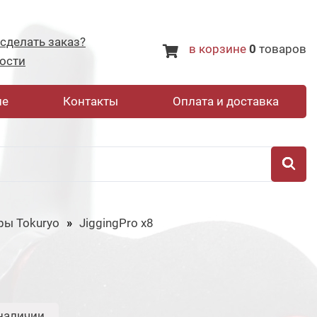
 сделать заказ?
в корзине
0
товаров
ости
не
Контакты
Оплата и доставка
ры Tokuryo
JiggingPro x8
наличии