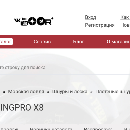
Вход
Как
Регистрация
Нов
талог
Cервис
Блог
О магази
Морская ловля
Шнуры и леска
Плетеные шну
GINGPRO X8
 продаж
Новинки каталога
Распродажа
В 