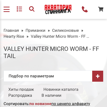
Главная
Приманки
Силиконовые
Hearty Rise
Valley Hunter Micro Worm - FF Tail
VALLEY HUNTER MICRO WORM - FF
TAIL
+
Подбор по параметрам
Тип:
Хиты продаж
Новинки каталога
Свернуть
Распродажа
В наличии
Слаг
Сортировать:
по новизне
по цене
по алфавиту