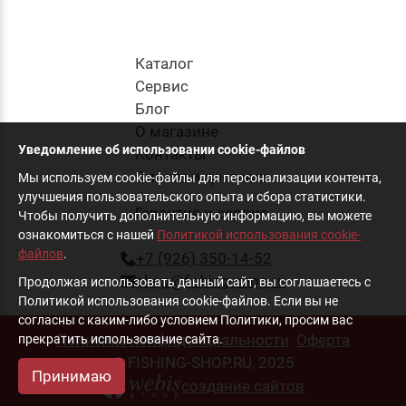
Каталог
Cервис
Блог
О магазине
Уведомление об использовании cookie-файлов
Контакты
Оплата и доставка
Мы используем cookie-файлы для персонализации контента,
улучшения пользовательского опыта и сбора статистики.
Гарантия и сервис
Чтобы получить дополнительную информацию, вы можете
ознакомиться с нашей
Политикой использования cookie-
файлов
.
+7 (926) 350-14-52
shop@fishing-shop.ru
Продолжая использовать данный сайт, вы соглашаетесь с
Политикой использования cookie-файлов. Если вы не
согласны с каким-либо условием Политики, просим вас
Политика конфиденциальности
Оферта
прекратить использование сайта.
© FISHING-SHOP.RU, 2025
Принимаю
создание сайтов