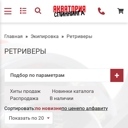
Главная
Экипировка
Ретриверы
РЕТРИВЕРЫ
+
Подбор по параметрам
Бренд:
Хиты продаж
Новинки каталога
Свернуть
Распродажа
В наличии
Etuoh
Сортировать:
по новизне
по цене
по алфавиту
Сбросить
Подобрать
Показать по 20