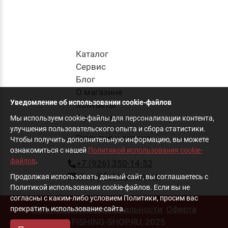
Каталог
Cервис
Блог
О магазине
Уведомление об использовании cookie-файлов
Контакты
Оплата и доставка
Мы используем cookie-файлы для персонализации контента,
улучшения пользовательского опыта и сбора статистики.
Гарантия и сервис
Чтобы получить дополнительную информацию, вы можете
ознакомиться с нашей
Политикой использования cookie-
файлов
.
+7 (926) 350-14-52
shop@fishing-shop.ru
Продолжая использовать данный сайт, вы соглашаетесь с
Политикой использования cookie-файлов. Если вы не
согласны с каким-либо условием Политики, просим вас
Политика конфиденциальности
Оферта
прекратить использование сайта.
© FISHING-SHOP.RU, 2025