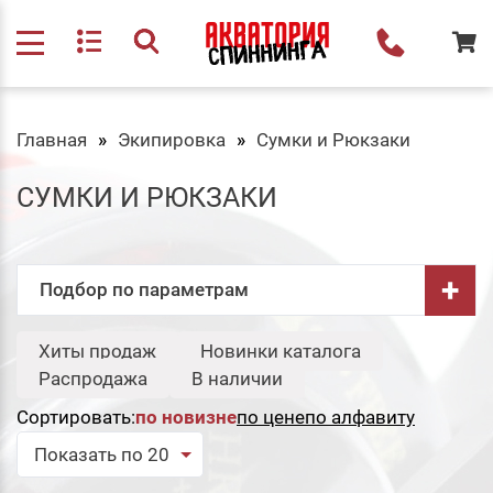
Главная
Экипировка
Сумки и Рюкзаки
СУМКИ И РЮКЗАКИ
+
Подбор по параметрам
Бренд:
Хиты продаж
Новинки каталога
Свернуть
Распродажа
В наличии
Etuoh
Jig It
Сортировать:
по новизне
по цене
по алфавиту
Сбросить
Подобрать
Показать по 20