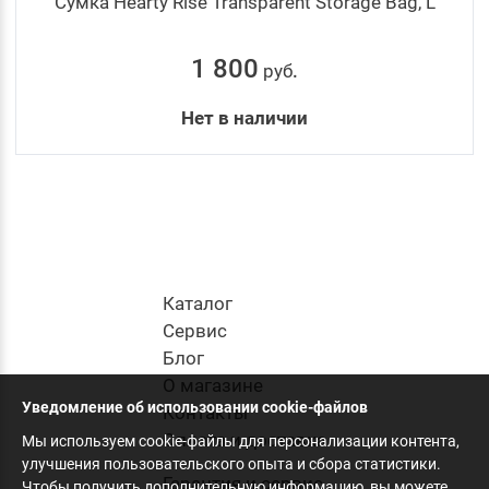
Сумка Hearty Rise Transparent Storage Bag, L
1 800
руб
.
Нет в наличии
Каталог
Cервис
Блог
О магазине
Уведомление об использовании cookie-файлов
Контакты
Оплата и доставка
Мы используем cookie-файлы для персонализации контента,
улучшения пользовательского опыта и сбора статистики.
Гарантия и сервис
Чтобы получить дополнительную информацию, вы можете