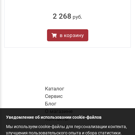
2 268
руб
.
в корзину
Каталог
Cервис
Блог
О магазине
Уведомление об использовании cookie-файлов
Контакты
Оплата и доставка
Мы используем cookie-файлы для персонализации контента,
улучшения пользовательского опыта и сбора статистики.