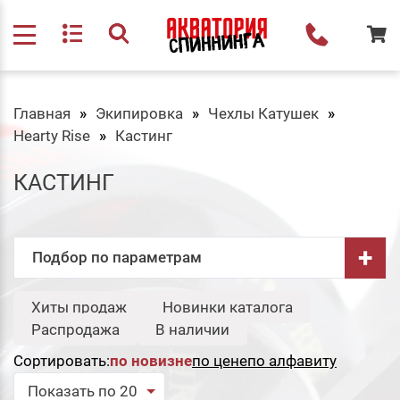
Главная
Экипировка
Чехлы Катушек
Hearty Rise
Кастинг
КАСТИНГ
+
Подбор по параметрам
Бренд:
Хиты продаж
Новинки каталога
Свернуть
Распродажа
В наличии
Etuoh
Сортировать:
по новизне
по цене
по алфавиту
Сбросить
Подобрать
Показать по 20