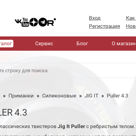
Вход
Как
Регистрация
Нов
талог
Cервис
Блог
О магази
Приманки
Силиконовые
JIG IT
Puller 4.3
ER 4.3
лассических твистеров
Jig It Puller
с ребристым телом.