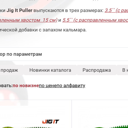
ки
Jig It Puller
выпускаются в трех размерах:
3.5`` (с 
вленным хвостом 15 см)
и
5.5`` (с расправленным хво
ческой добавки с запахом кальмара.
ор по параметрам
-
Длина, см:
 продаж
Новинки каталога
Распродажа
В 
Серия:
Свернуть
вать:
по новизне
по цене
по алфавиту
Puller
Тип:
Свернуть
Твистер
Сбросить
Под