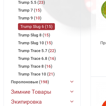
Trump 5.5
23
Trump 7
15
Trump 9
10
Trump Slug 6
15
Trump Slug 8
15
Trump Slug 10
15
Пр
Trump Trace 5.7
22
Trump Trace 6.8
16
Trump Trace 8
16
Trump Trace 10
21
Поролоновые
198
JIG IT
198
Зимние Товары
Поролоновая Рыбка 88 мм
Зимние Удилища
31
Экипировка
22