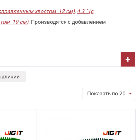
расправленным хвостом 12 см)
,
4.3`` (с
стом 19 см)
. Производятся с добавлением
+
наличии
Показать по 20
обрать