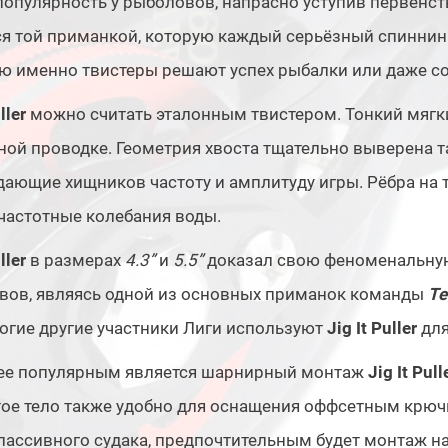
опулярность у рыболовов, напрасно уступив первенст
я той приманкой, которую каждый серьёзный спиннинги
ю именно твистеры решают успех рыбалки или даже с
ller
можно считать эталонным твистером. Тонкий мягк
ой проводке. Геометрия хвоста тщательно выверена т
ающие хищников частоту и амплитуду игры. Рёбра на
частотные колебания воды.
ller
в размерах
4.3”
и
5.5”
доказал свою феноменальную
вов, являясь одной из основных приманок команды
Te
огие другие участники Лиги используют
Jig It Puller
для
ее популярным является шарнирный монтаж
Jig It Pull
ое тело также удобно для оснащения оффсетным крючк
пассивного судака, предпочтительным будет монтаж на