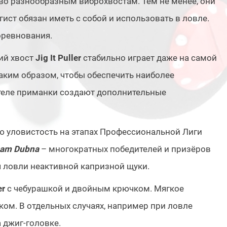
во разнообразным виброхвостам. Тем не менее, они
ст обязан иметь с собой и использовать в ловле.
оревнования.
ий хвост
Jig It Puller
стабильно играет даже на самой
аким образом, чтобы обеспечить наиболее
 теле приманки создают дополнительные
 уловистость на этапах Профессиональной Лиги
am Dubna
– многократных победителей и призёров
 ловли неактивной капризной щуки.
er
с чебурашкой и двойным крючком. Мягкое
ом. В отдельных случаях, например при ловле
 джиг-головке.