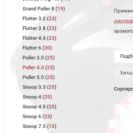
Twin Power 2024
4
Laiquendi
5
Runway SRF
3
Grand Puller 8
19
Приман
Twin Power 2020
1
Innovation
14
Runway XR
3
Flutter 3.2
23
распра
Wanderer
8
Assault Jet
3
Flutter 3.8
23
аромати
Volga Game
8
Assault Jet Type S
2
Flutter 4.4
23
Halcyon X
7
Flutter 6
20
Rock'n'Force II
8
Подб
Puller 3.5
25
Zander Game XTM
13
Puller 4.3
25
Хиты
Evolution 3
10
Puller 5.5
25
Zander Game XT
13
Snoop 3.3
25
Сортиро
Valley Hunter
7
Snoop 4
25
Pro Force II
11
Snoop 4.5
25
Snoop 6
23
Snoop 7.5
15