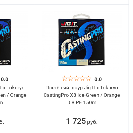
0.0
0.0
t x Tokuryo
Плетёный шнур Jig It x Tokuryo
een / Orange
CastingPro X8 Ice-Green / Orange
0m
0.8 PE 150m
1 725
б
руб
.
.