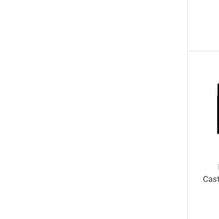
Trump 9
10
Trump Slug 6
15
Trump Slug 8
15
Trump Slug 10
15
Trump Trace 5.7
22
Trump Trace 6.8
16
Trump Trace 8
16
Trump Trace 10
21
Cast