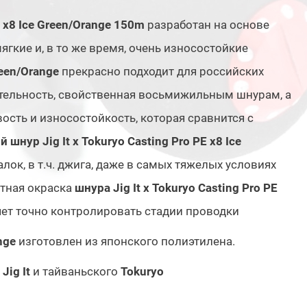
E x8 Ice Green/Orange 150m
разработан на основе
ягкие и, в то же время, очень износостойкие
reen/Orange
прекрасно подходит для российских
вительность, свойственная восьмижильным шнурам, а
ость и износостойкость, которая сравнится с
 шнур Jig It x Tokuryo Casting Pro PE x8 Ice
к, в т.ч. джига, даже в самых тяжелых условиях
етная окраска
шнура Jig It x Tokuryo Casting Pro PE
яет точно контролировать стадии проводки
nge
изготовлен из японского полиэтилена.
Jig It
и тайваньского
Tokuryo