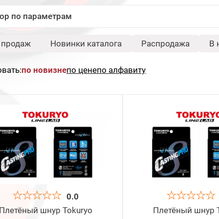
ор по параметрам
-
Диаметр PE:
Длина, м:
 продаж
Новинки каталога
Распродажа
В 
-
Разрывная
вать:
по новизне
по цене
по алфавиту
нагрузка, кг:
Бренд:
Свернуть
Champion
Tokuryo
Цвет:
Свернуть
Зеленый/
Многоцветный
Оранжевый
Сбросить
Под
0.0
Плетёный шнур Tokuryo
Плетёный шнур 