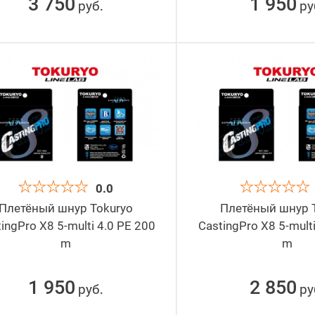
3 750
1 950
руб
ру
.
0.0
Плетёный шнур Tokuryo
Плетёный шнур 
ingPro X8 5-multi 4.0 PE 200
CastingPro X8 5-mult
m
m
1 950
2 850
руб
ру
.