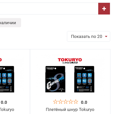
+
-
-
Нагрузка, lb:
наличии
Показать по 20
обрать
0.0
0.0
Tokuryo
Плетёный шнур Tokuryo