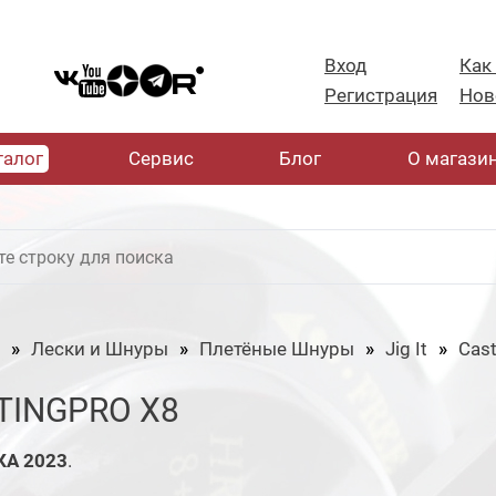
Вход
Как
Регистрация
Нов
талог
Cервис
Блог
О магази
Лески и Шнуры
Плетёные Шнуры
Jig It
Cast
TINGPRO X8
А 2023
.