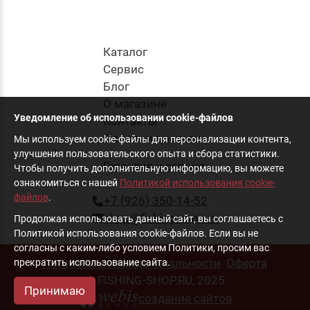
Каталог
Cервис
Блог
О магазине
Уведомление об использовании cookie-файлов
Контакты
Оплата и доставка
Мы используем cookie-файлы для персонализации контента,
улучшения пользовательского опыта и сбора статистики.
Гарантия и сервис
Чтобы получить дополнительную информацию, вы можете
ознакомиться с нашей
Политикой использования cookie-
файлов
.
+7 (926) 350-14-52
shop@fishing-shop.ru
Продолжая использовать данный сайт, вы соглашаетесь с
Политикой использования cookie-файлов. Если вы не
согласны с каким-либо условием Политики, просим вас
Политика конфиденциальности
Оферта
прекратить использование сайта.
© FISHING-SHOP.RU, 2025
Принимаю
создание сайтов