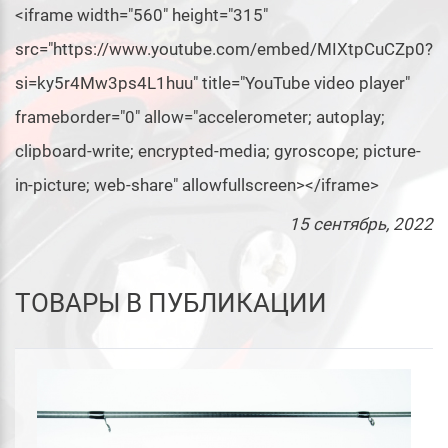
<iframe width="560" height="315"
src="https://www.youtube.com/embed/MIXtpCuCZp0?
si=ky5r4Mw3ps4L1huu" title="YouTube video player"
frameborder="0" allow="accelerometer; autoplay;
clipboard-write; encrypted-media; gyroscope; picture-
in-picture; web-share" allowfullscreen></iframe>
15
сентябрь
, 2022
ТОВАРЫ В ПУБЛИКАЦИИ