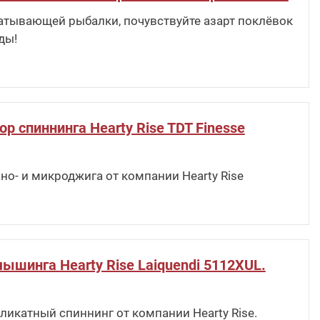
атывающей рыбалки, почувствуйте азарт поклёвок
ды!
р спиннинга Hearty Rise TDT Finesse
но- и микроджига от компании Hearty Rise
ышинга Hearty Rise Laiquendi 5112XUL.
ликатный спиннинг от компании Hearty Rise.