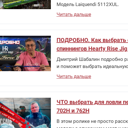
Модель Laiquendi 5112XUL.
Читать дальше
ПОДРОБНО. Как выбрать спи
спиннингов Hearty Rise Jig
Дмитрий Шабалин подробно рас
и поможет выбрать идеальную
Читать дальше
ЧТО выбрать для ловли пе
702H и 762H
В этом ролике не просто расска