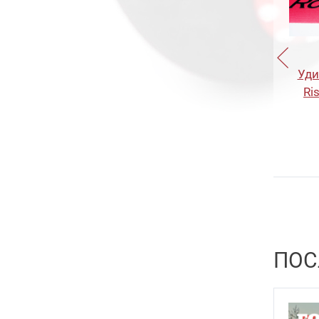
Trump 5.5
23
Slash Wave
10
Trump 7
15
Gyoluck
8
Trump 9
10
Уди
Trump Slug 6
15
Ri
Trump Slug 8
15
Trump Slug 10
15
Trump Trace 5.7
22
Trump Trace 6.8
16
Trump Trace 8
16
Trump Trace 10
21
ПОС