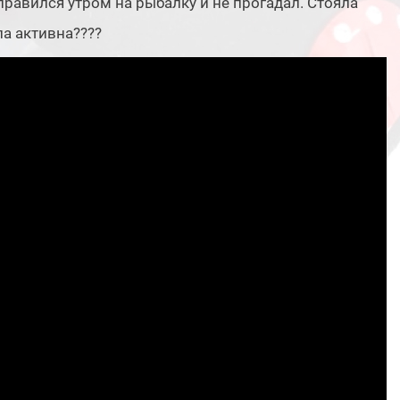
правился утром на рыбалку и не прогадал. Стояла
ла активна????