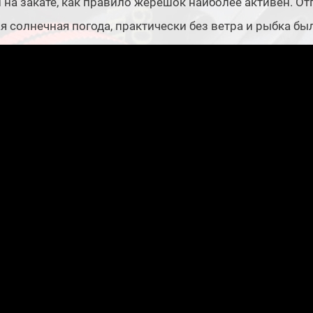
 на закате, как правило жерешок наиболее активен. От
я солнечная погода, практически без ветра и рыбка бы