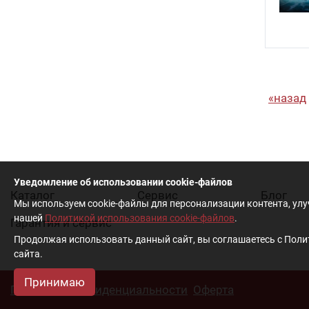
назад
Уведомление об использовании cookie-файлов
Каталог
Cервис
Блог
Мы используем cookie-файлы для персонализации контента, ул
нашей
Политикой использования cookie-файлов
.
Гарантия и сервис
Продолжая использовать данный сайт, вы соглашаетесь с Полит
сайта.
Принимаю
Политика конфиденциальности
Оферта