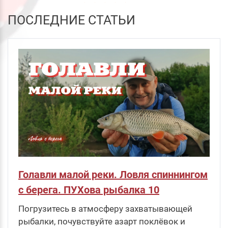
0.0
ПОСЛЕДНИЕ СТАТЬИ
Кепка Jig It Champion Nature Red-Black
1 950
руб
.
в корзину
Голавли малой реки. Ловля спиннингом
с берега. ПУХова рыбалка 10
Погрузитесь в атмосферу захватывающей
рыбалки, почувствуйте азарт поклёвок и