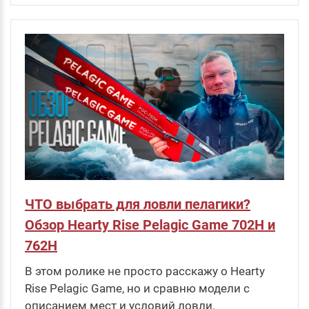
ЧТО выбрать для ловли пелагики?
Обзор Hearty Rise Pelagic Game 702H и
762H
В этом ролике не просто расскажу о Hearty
Rise Pelagic Game, но и сравню модели с
описанием мест и условий ловли.