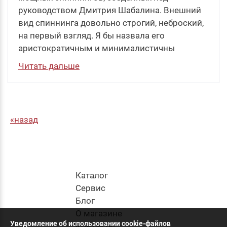
руководством Дмитрия Шабалина. Внешний
вид спиннинга довольно строгий, неброский,
на первый взгляд. Я бы назвала его
аристократичным и минималистичны
Читать дальше
назад
Каталог
Cервис
Блог
О магазине
Уведомление об использовании cookie-файлов
Контакты