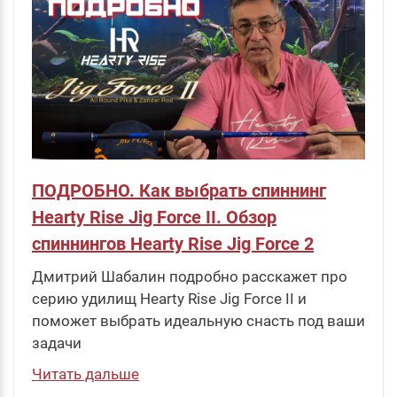
ПОДРОБНО. Как выбрать спиннинг
Hearty Rise Jig Force II. Обзор
спиннингов Hearty Rise Jig Force 2
Дмитрий Шабалин подробно расскажет про
серию удилищ Hearty Rise Jig Force II и
поможет выбрать идеальную снасть под ваши
задачи
Читать дальше