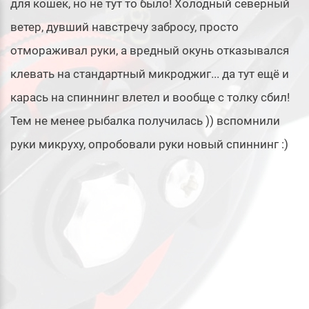
для кошек, но не тут то было! Холодный северный
ветер, дувший навстречу забросу, просто
отмораживал руки, а вредный окунь отказывался
клевать на стандартный микроджиг... да тут ещё и
карась на спиннинг влетел и вообще с толку сбил!
Тем не менее рыбалка получилась )) вспомнили
руки микруху, опробовали руки новый спиннинг :)