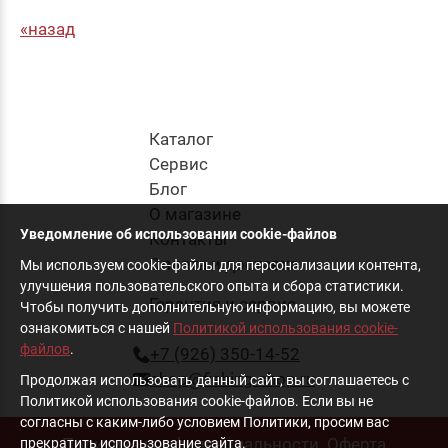
назад
Каталог
Cервис
Блог
О магазине
Уведомление об использовании cookie-файлов
Контакты
Оплата и доставка
Мы используем cookie-файлы для персонализации контента,
улучшения пользовательского опыта и сбора статистики.
Гарантия и сервис
Чтобы получить дополнительную информацию, вы можете
ознакомиться с нашей
Политикой использования cookie-
файлов
.
+7 (926) 350-14-52
shop@fishing-shop.ru
Продолжая использовать данный сайт, вы соглашаетесь с
Политикой использования cookie-файлов. Если вы не
согласны с каким-либо условием Политики, просим вас
Политика конфиденциальности
Оферта
прекратить использование сайта.