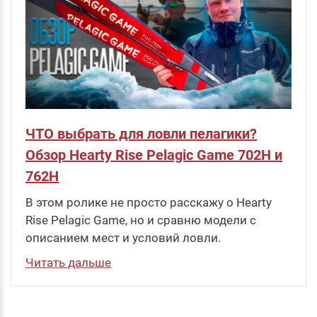
ЧТО выбрать для ловли пелагики?
Обзор Hearty Rise Pelagic Game 702H и
762H
В этом ролике не просто расскажу о Hearty
Rise Pelagic Game, но и сравню модели с
описанием мест и условий ловли.
Читать дальше