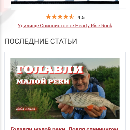
4.5
Удилище Спиннинговое Hearty Rise Rock
Master RMS-762L
ПОСЛЕДНИЕ СТАТЬИ
25 860
руб
.
в корзину
Голавли малой реки. Ловля спиннингом