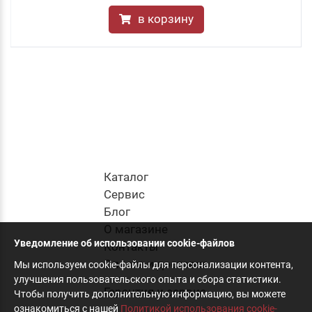
в корзину
Каталог
Cервис
Блог
О магазине
Уведомление об использовании cookie-файлов
Контакты
Оплата и доставка
Мы используем cookie-файлы для персонализации контента,
улучшения пользовательского опыта и сбора статистики.
Гарантия и сервис
Чтобы получить дополнительную информацию, вы можете
ознакомиться с нашей
Политикой использования cookie-