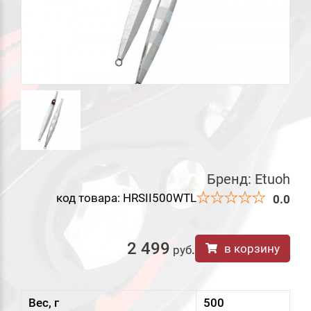
Бренд:
Etuoh
код товара: HRSII500WTL
0.0
2 499
в корзину
руб
.
Вес, г
500