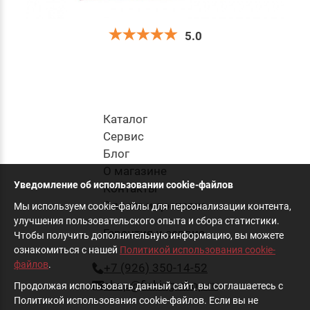
5.0
Плетёный шнур Jig It x Tokuryo CastingPro X8
Ice-Green / Orange 0.4 PE 150m
1 800
руб
.
Каталог
Cервис
Блог
в корзину
О магазине
Уведомление об использовании cookie-файлов
Контакты
Оплата и доставка
Мы используем cookie-файлы для персонализации контента,
улучшения пользовательского опыта и сбора статистики.
Гарантия и сервис
Чтобы получить дополнительную информацию, вы можете
ознакомиться с нашей
Политикой использования cookie-
файлов
.
+7 (926) 350-14-52
shop@fishing-shop.ru
Продолжая использовать данный сайт, вы соглашаетесь с
Политикой использования cookie-файлов. Если вы не