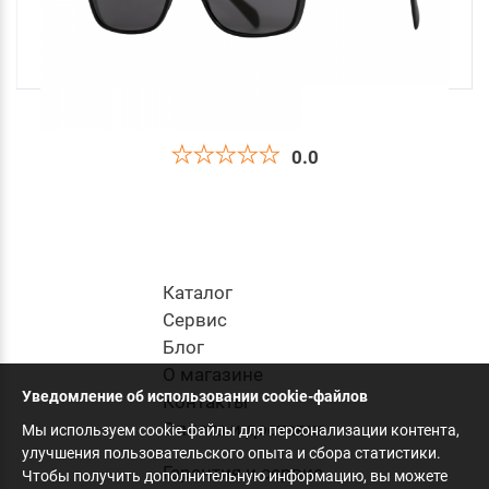
0.0
Поляризационные Очки Hearty Rise "очки на
очки", серые
4 500
руб
.
Каталог
Cервис
Блог
в корзину
О магазине
Уведомление об использовании cookie-файлов
Контакты
Оплата и доставка
Мы используем cookie-файлы для персонализации контента,
улучшения пользовательского опыта и сбора статистики.
Гарантия и сервис
Чтобы получить дополнительную информацию, вы можете