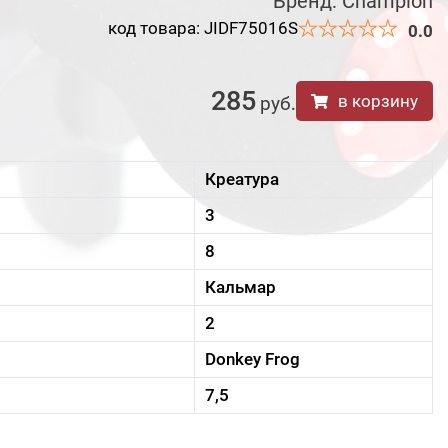
Бренд:
Champion
код товара: JIDF75016S
0.0
285
в корзину
руб
.
Креатура
3
8
Кальмар
2
Donkey Frog
7,5