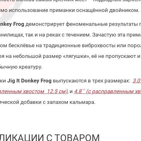
имо использование приманки оснащённой двойником.
onkey Frog
демонстрирует феноменальные результаты пр
нилищах, так и на реках с течением. Зачастую эта при
ном бесклёвье на традиционные виброхвосты или пор
я на небольшой размер «лягушки», её не пропускают и
бычную креатуру.
нки
Jig It Donkey Frog
выпускаются в трех размерах:
3.0
вленным хвостом 12.5 см)
, и
4.8`` (с расправленным х
ческой добавки с запахом кальмара.
ЛИКАЦИИ С ТОВАРОМ