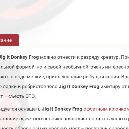
сание
Jig It Donkey Frog
можно отнести к разряду креатур. П
льной формой, но и своей необычной, очень интересно
ают в воде мелкие, привлекающие рыбу движения. В 
 лапки и ребристое тело
Jig It Donkey Frog
имитируют н
т – съесть ЭТО.
ндуется оснащать
Jig It Donkey Frog
офсетным крючко
ование офсетного крючка позволяет спрятать жало в
ость облова самых крепких мест – подводных зарослей