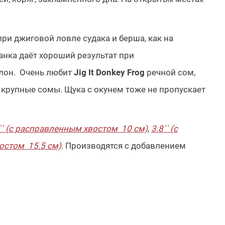
и джиговой ловле судака и берша, как на
манка даёт хороший результат при
олон. Очень любит
Jig It Donkey Frog
речной сом,
 крупные сомы. Щука с окунем тоже не пропускает
`` (с расправленным хвостом 10 см)
,
3.8`` (с
востом 15.5 см)
. Производятся с добавлением