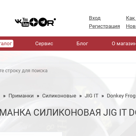
Вход
Как
Регистрация
Нов
талог
Cервис
Блог
О магази
Приманки
Силиконовые
JIG IT
Donkey Frog
МАНКА СИЛИКОНОВАЯ JIG IT DO