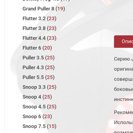
Twin Power 2024
4
Laiquendi
5
Runway SRF
3
Grand Puller 8
19
Twin Power 2020
1
Innovation
14
Runway XR
3
Flutter 3.2
23
Wanderer
8
Assault Jet
3
Flutter 3.8
23
Volga Game
8
Assault Jet Type S
2
Flutter 4.4
23
Опи
Halcyon X
7
Flutter 6
20
Rock'n'Force II
8
Puller 3.5
25
Серию
Zander Game XTM
13
Puller 4.3
25
оригина
Evolution 3
10
Puller 5.5
25
соверш
Zander Game XT
13
Snoop 3.3
25
боковые
Valley Hunter
7
Snoop 4
25
инстинк
Pro Force II
11
Snoop 4.5
25
Рекоме
Snoop 6
23
Использ
Snoop 7.5
15
возможн