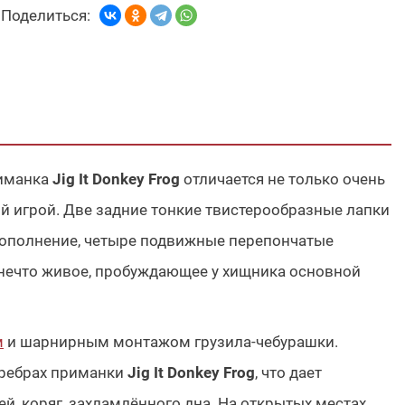
Поделиться:
риманка
Jig It Donkey Frog
отличается не только очень
й игрой. Две задние тонкие твистерообразные лапки
дополнение, четыре подвижные перепончатые
ечто живое, пробуждающее у хищника основной
м
и шарнирным монтажом грузила-чебурашки.
 ребрах приманки
Jig It Donkey Frog
, что дает
, коряг, захламлённого дна. На открытых местах