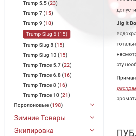
Trump 5.5
23
допуст
Trump 7
15
Trump 9
10
Jig It D
водохра
Trump Slug 6
15
тоталь
Trump Slug 8
15
несмотр
Trump Slug 10
15
эту нео
Trump Trace 5.7
22
Trump Trace 6.8
16
Прима
Trump Trace 8
16
распра
Trump Trace 10
21
аромати
Поролоновые
198
JIG IT
198
Зимние Товары
Поролоновая Рыбка 88 мм
Зимние Удилища
31
Экипировка
ПУБ
22