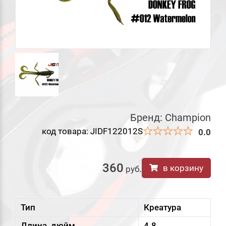
Бренд:
Champion
код товара: JIDF122012S
0.0
360
в корзину
руб
.
Тип
Креатура
Длина, дюйм
4.8