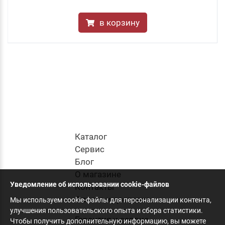
в корзину
Каталог
Cервис
Блог
О магазине
Уведомление об использовании cookie-файлов
Контакты
Оплата и доставка
Мы используем cookie-файлы для персонализации контента,
улучшения пользовательского опыта и сбора статистики.
Гарантия и сервис
Чтобы получить дополнительную информацию, вы можете