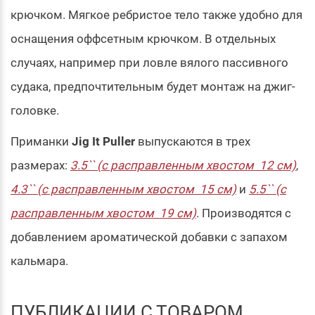
крючком. Мягкое ребристое тело также удобно для
оснащения оффсетным крючком. В отдельных
случаях, например при ловле вялого пассивного
судака, предпочтительным будет монтаж на джиг-
головке.
Приманки
Jig It Puller
выпускаются в трех
размерах:
3.5`` (с расправленным хвостом 12 см)
,
4.3`` (с расправленным хвостом 15 см)
и
5.5`` (с
расправленным хвостом 19 см)
. Производятся с
добавлением ароматической добавки с запахом
кальмара.
ПУБЛИКАЦИИ С ТОВАРОМ