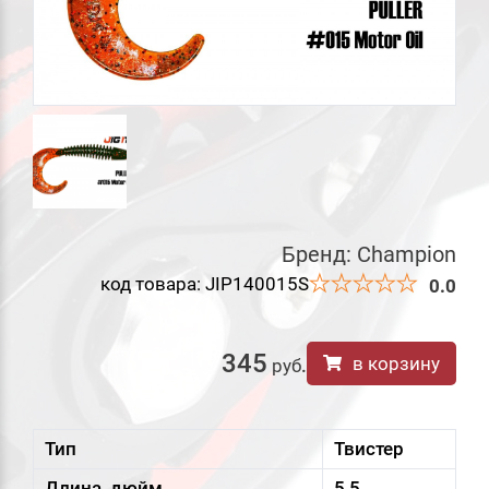
Бренд:
Champion
код товара: JIP140015S
0.0
345
в корзину
руб
.
Тип
Твистер
Длина, дюйм
5,5