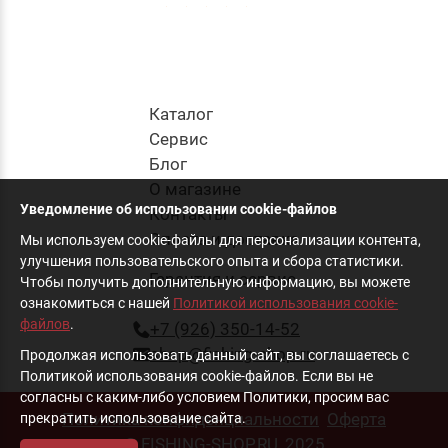
0.0
Приманка Силиконовая Jig It Puller 5.5 024
Squid
Каталог
345
руб
.
Cервис
Блог
О магазине
в корзину
Уведомление об использовании cookie-файлов
Контакты
Оплата и доставка
Мы используем cookie-файлы для персонализации контента,
улучшения пользовательского опыта и сбора статистики.
Гарантия и сервис
Чтобы получить дополнительную информацию, вы можете
ознакомиться с нашей
Политикой использования cookie-
файлов
.
+7 (926) 350-14-52
shop@fishing-shop.ru
Продолжая использовать данный сайт, вы соглашаетесь с
Политикой использования cookie-файлов. Если вы не
согласны с каким-либо условием Политики, просим вас
Политика конфиденциальности
Оферта
прекратить использование сайта.
© FISHING-SHOP.RU, 2025