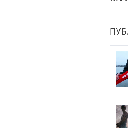
Trump Trace 6.8
16
Trump Trace 8
16
Trump Trace 10
21
ПУБ