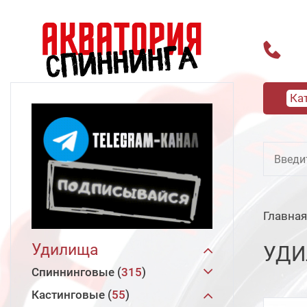
Ка
Главная
Удилища
УДИ
Спиннинговые
315
Кастинговые
Hearty Rise
205
55