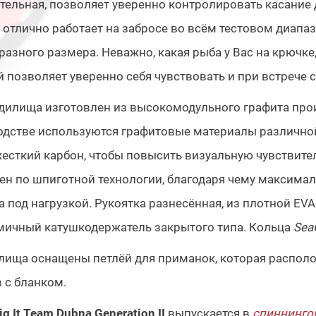
тельная, позволяет уверенно контролировать касание
, отлично работает на забросе во всём тестовом диап
разного размера. Неважно, какая рыба у Вас на крючк
 позволяет уверенно себя чувствовать и при встрече 
дилища изготовлен из высокомодульного графита про
дстве используются графитовые материалы различной 
есткий карбон, чтобы повысить визуальную чувствител
н по шпиготной технологии, благодаря чему максимал
 под нагрузкой. Рукоятка разнесённая, из плотной EVA
мичный катушкодержатель закрытого типа. Кольца
Sea
лища оснащены петлёй для приманок, которая располо
 с бланком.
ig It Team Dubna Generation II
выпускается в
спиннинго