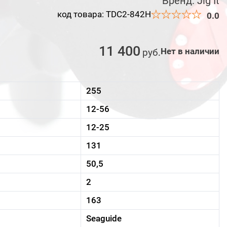
Бренд:
Jig It
код товара: TDC2-842H
0.0
11 400
Нет в наличии
руб
.
255
12-56
12-25
131
50,5
2
163
Seaguide