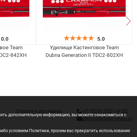
0.0
5.0
вое Team
Удилище Кастинговое Team
 TDC2-842XH
Dubna Generation II TDC2-802XH
11 475
уб
руб
.
.
Оплата и доставка
+7 (926) 350-14-52
учить дополнительную информацию, вы можете ознакомиться с
shop@fishing-shop.ru
либо условием Политики, просим вас прекратить использование