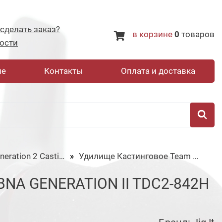
 сделать заказ?
в корзине
0
товаров
ости
не
Контакты
Оплата и доставка
Team Dubna Generation 2 Casting
Удилище Кастинговое Team Dubna Generation II TDC2-842H
A GENERATION II TDC2-842H