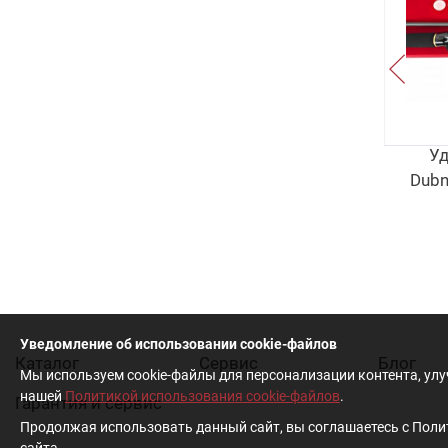
0.0
eam
Удилище Кастинговое Team
Уд
802H
Dubna Generation II TDC2-842M
Dubn
10 500
руб
.
Уведомление об использовании cookie-файлов
Каталог
Cервис
Блог
Мы используем cookie-файлы для персонализации контента, ул
нашей
Политикой использования cookie-файлов
.
Гарантия и сервис
Продолжая использовать данный сайт, вы соглашаетесь с Полит