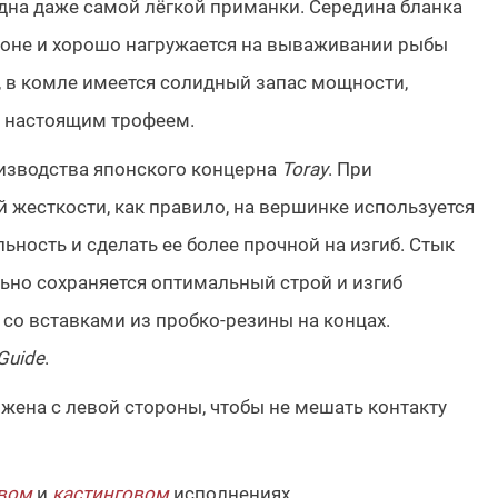
 дна даже самой лёгкой приманки. Середина бланка
азоне и хорошо нагружается на вываживании рыбы
е, в комле имеется солидный запас мощности,
с настоящим трофеем.
изводства японского концерна
Toray
. При
жесткости, как правило, на вершинке используется
ьность и сделать ее более прочной на изгиб. Стык
ьно сохраняется оптимальный строй и изгиб
 со вставками из пробко-резины на концах.
Guide
.
жена с левой стороны, чтобы не мешать контакту
вом
и
кастинговом
исполнениях.