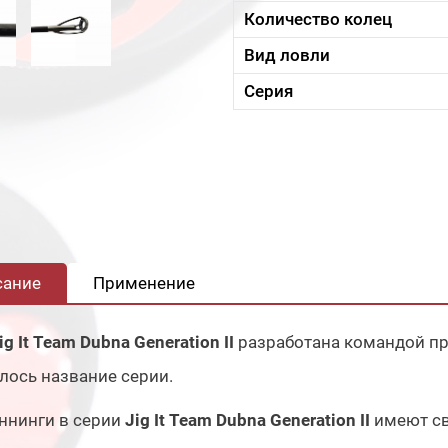
Количество колец
Вид ловли
Серия
сание
Применение
ig It Team Dubna Generation II
разработана командой п
лось название серии.
ннинги в серии
Jig It Team Dubna Generation II
имеют св