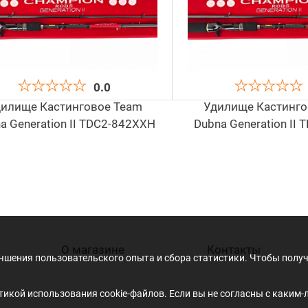
0.0
илище Кастинговое Team
Удилище Кастинго
a Generation II TDC2-842XXH
Dubna Generation II
12 600
12 150
руб
р
.
О магазине
Контакты
учшения пользовательского опыта и сбора статистики. Чтобы пол
икой использования cookie-файлов. Если вы не согласны с каким-