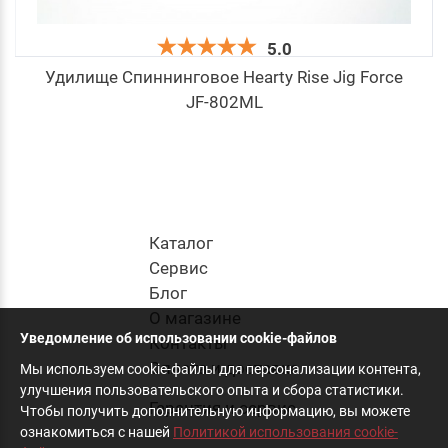
5.0
Удилище Спиннинговое Hearty Rise Jig Force
JF-802ML
14 565
руб
.
в корзину
Каталог
Cервис
Блог
О магазине
Уведомление об использовании cookie-файлов
Контакты
Оплата и доставка
Мы используем cookie-файлы для персонализации контента,
улучшения пользовательского опыта и сбора статистики.
Гарантия и сервис
Чтобы получить дополнительную информацию, вы можете
ознакомиться с нашей
Политикой использования cookie-