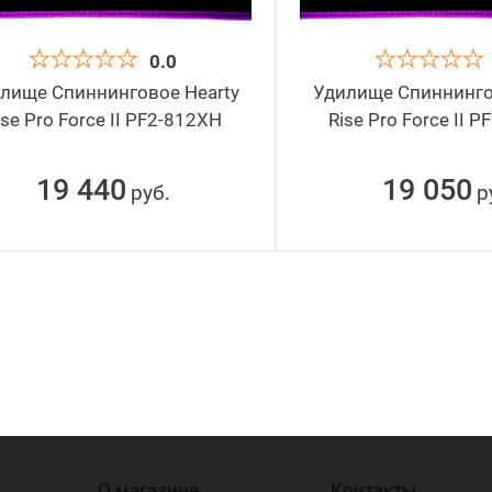
0.0
лище Спиннинговое Hearty
Удилище Спиннинго
ise Pro Force II PF2-812ХH
Rise Pro Force II 
19 440
19 050
руб
р
.
О магазине
Контакты