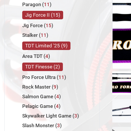
Paragon
11
Jig Force II
15
Jig Force
15
Stalker
11
TDT Limited '25
9
Area TDT
4
TDT Finesse
2
Pro Force Ultra
11
Rock Master
9
Salmon Game
4
Pelagic Game
4
Skywalker Light Game
3
Slash Monster
3