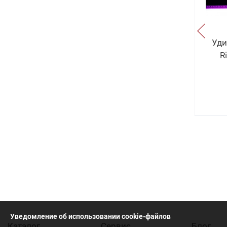
0.0
arty
Удилище Спиннинговое Hearty
Уди
2L
Rise Pro Force II PF2-782M
R
18 870
руб
.
Уведомление об использовании cookie-файлов
Каталог
Cервис
Блог