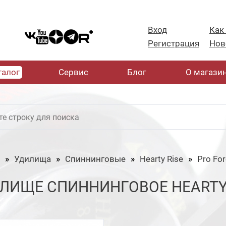
Вход
Как
Регистрация
Нов
талог
Cервис
Блог
О магази
Удилища
Спиннинговые
Hearty Rise
Pro For
ЛИЩЕ СПИННИНГОВОЕ HEARTY RI