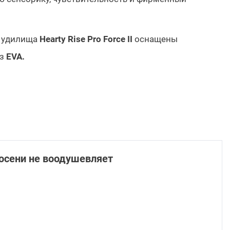
удилища
Hearty Rise Pro Force II
оснащены
з
EVA.
 осени не воодушевляет