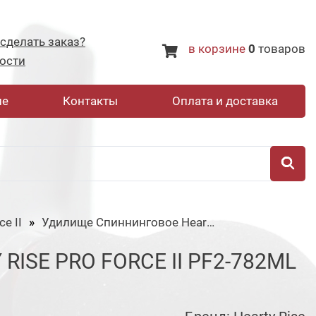
 сделать заказ?
в корзине
0
товаров
ости
не
Контакты
Оплата и доставка
ce II
Удилище Спиннинговое Hearty Rise Pro Force II PF2-782ML
SE PRO FORCE II PF2-782ML