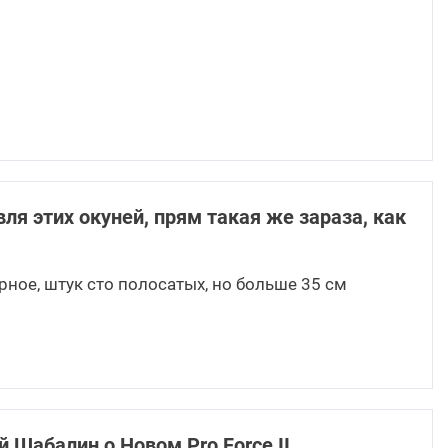
ля этих окуней, прям такая же зараза, как
рное, штук сто полосатых, но больше 35 см
 Шабалин о Новом Pro Force II