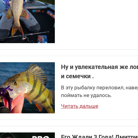
Ну и увлекательная же лов
и семечки .
В эту рыбалку переловил, наве
поймать не удалось.
Читать дальше
Его Ждали 3 Года! Дмитрий