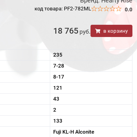
Бренд:
Hearty Rise
код товара: PF2-782ML
0.0
18 765
в корзину
руб
.
235
7-28
8-17
121
43
2
133
Fuji KL-H Alconite