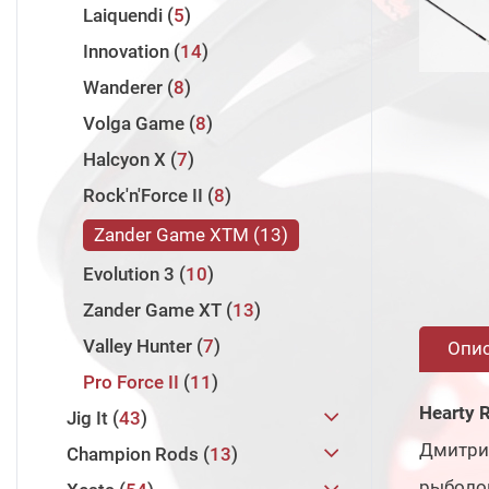
Laiquendi
5
Innovation
14
Wanderer
8
Volga Game
8
Halcyon X
7
Rock'n'Force II
8
Zander Game XTM
13
Evolution 3
10
Zander Game XT
13
Valley Hunter
7
Опи
Pro Force II
11
Hearty R
Jig It
43
Дмитрия
Champion Rods
Team Dubna Backwater
13
5
рыболов