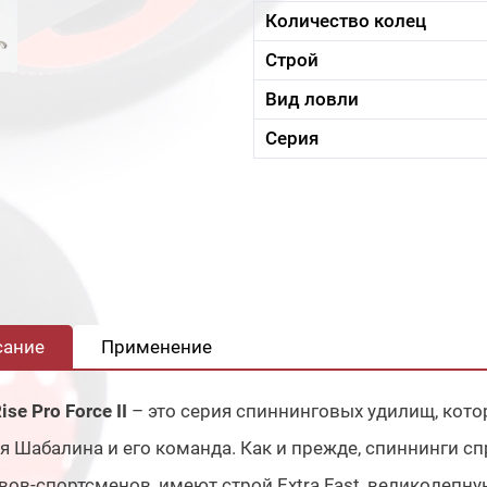
Количество колец
Строй
Вид ловли
Серия
сание
Применение
ise Pro Force II
– это серия спиннинговых удилищ, кот
 Шабалина и его команда. Как и прежде, спиннинги с
ов-спортсменов, имеют строй Extra Fast, великолепн