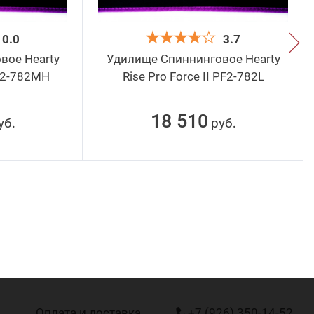
0.0
3.7
вое Hearty
Удилище Спиннинговое Hearty
PF2-782MH
Rise Pro Force II PF2-782L
18 510
уб
руб
.
.
Оплата и доставка
+7 (926) 350-14-52