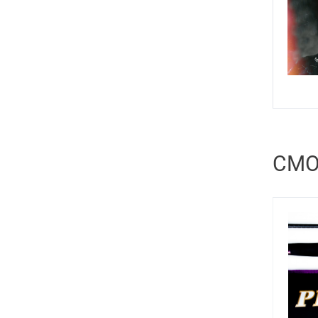
Slow Jigging III TOKAYO
4
Snoop 4.5
25
Slow Jigging III R x TOKAYO
Snoop 6
23
8
Snoop 7.5
15
Slow Jigging III
4
Trump 5.5
23
Slash Wave
10
Trump 7
15
Gyoluck
8
Trump 9
10
СМО
Trump Slug 6
15
Trump Slug 8
15
Trump Slug 10
15
Trump Trace 5.7
22
Trump Trace 6.8
16
Trump Trace 8
16
Trump Trace 10
21