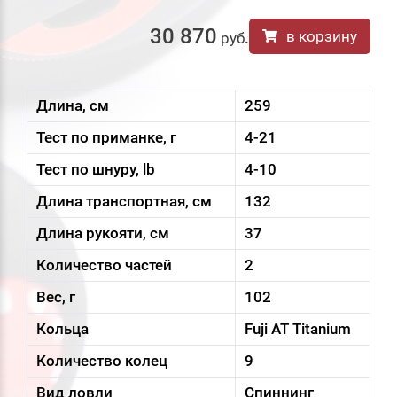
30 870
в корзину
руб
.
Длина, см
259
Тест по приманке, г
4-21
Тест по шнуру, lb
4-10
Длина транспортная, см
132
Длина рукояти, см
37
Количество частей
2
Вес, г
102
Кольца
Fuji AT Titanium
Количество колец
9
Вид ловли
Спиннинг