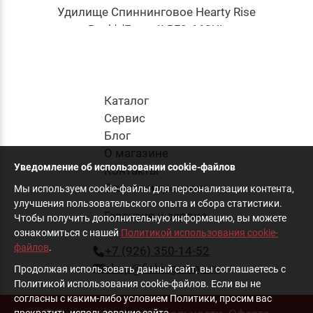
Удилище Спиннинговое Hearty Rise
Rock'n'Force II RF2-662UL
27 315
руб
.
Каталог
в корзину
Cервис
Блог
О магазине
Уведомление об использовании cookie-файлов
Контакты
Оплата и доставка
Мы используем cookie-файлы для персонализации контента,
улучшения пользовательского опыта и сбора статистики.
Гарантия и сервис
Чтобы получить дополнительную информацию, вы можете
ознакомиться с нашей
Политикой использования cookie-
файлов
.
+7 (926) 350-14-52
shop@fishing-shop.ru
Продолжая использовать данный сайт, вы соглашаетесь с
Политикой использования cookie-файлов. Если вы не
согласны с каким-либо условием Политики, просим вас