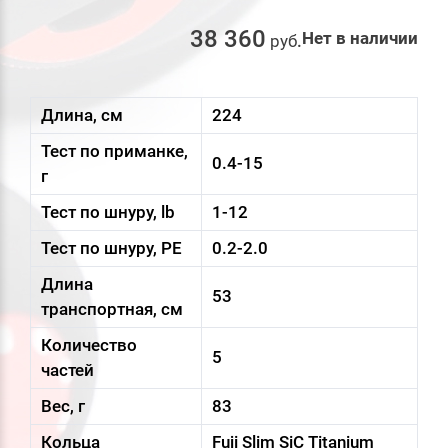
38 360
Нет в наличии
руб
.
Длина, см
224
Тест по приманке,
0.4-15
г
Тест по шнуру, lb
1-12
Тест по шнуру, PE
0.2-2.0
Длина
53
транспортная, см
Количество
5
частей
Вес, г
83
Кольца
Fuji Slim SiC Titanium