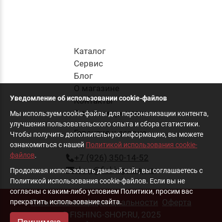
Каталог
Cервис
Блог
О магазине
Уведомление об использовании cookie-файлов
Контакты
Оплата и доставка
Мы используем cookie-файлы для персонализации контента,
улучшения пользовательского опыта и сбора статистики.
Гарантия и сервис
Чтобы получить дополнительную информацию, вы можете
ознакомиться с нашей
Политикой использования cookie-
файлов
.
+7 (926) 350-14-52
shop@fishing-shop.ru
Продолжая использовать данный сайт, вы соглашаетесь с
Политикой использования cookie-файлов. Если вы не
согласны с каким-либо условием Политики, просим вас
Политика конфиденциальности
Оферта
прекратить использование сайта.
© FISHING-SHOP.RU, 2025