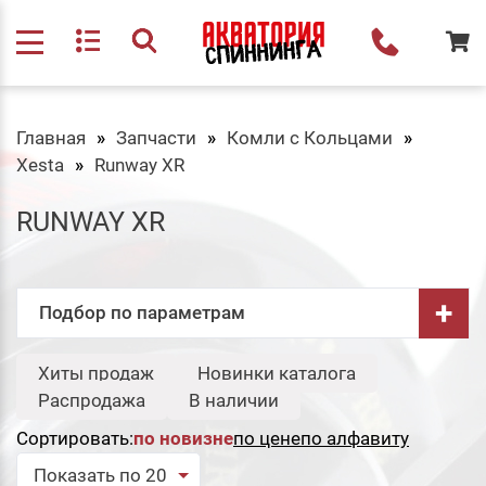
Главная
Запчасти
Комли с Кольцами
Xesta
Runway XR
RUNWAY XR
+
Подбор по параметрам
Бренд:
Хиты продаж
Новинки каталога
Свернуть
Распродажа
В наличии
Xesta
Сортировать:
по новизне
по цене
по алфавиту
Сбросить
Подобрать
Показать по 20