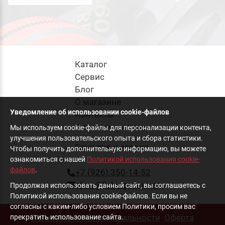
Каталог
Cервис
Блог
О магазине
Уведомление об использовании cookie-файлов
Контакты
Оплата и доставка
Мы используем cookie-файлы для персонализации контента,
улучшения пользовательского опыта и сбора статистики.
Гарантия и сервис
Чтобы получить дополнительную информацию, вы можете
ознакомиться с нашей
Политикой использования cookie-
файлов
.
+7 (926) 350-14-52
shop@fishing-shop.ru
Продолжая использовать данный сайт, вы соглашаетесь с
Политикой использования cookie-файлов. Если вы не
согласны с каким-либо условием Политики, просим вас
Политика конфиденциальности
Оферта
прекратить использование сайта.