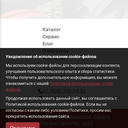
Каталог
Cервис
Блог
О магазине
Уведомление об использовании cookie-файлов
Контакты
Оплата и доставка
Мы используем cookie-файлы для персонализации контента,
улучшения пользовательского опыта и сбора статистики.
Гарантия и сервис
Чтобы получить дополнительную информацию, вы можете
ознакомиться с нашей
Политикой использования cookie-
файлов
.
+7 (926) 350-14-52
shop@fishing-shop.ru
Продолжая использовать данный сайт, вы соглашаетесь с
Политикой использования cookie-файлов. Если вы не
согласны с каким-либо условием Политики, просим вас
Политика конфиденциальности
Оферта
прекратить использование сайта.
© FISHING-SHOP.RU, 2025