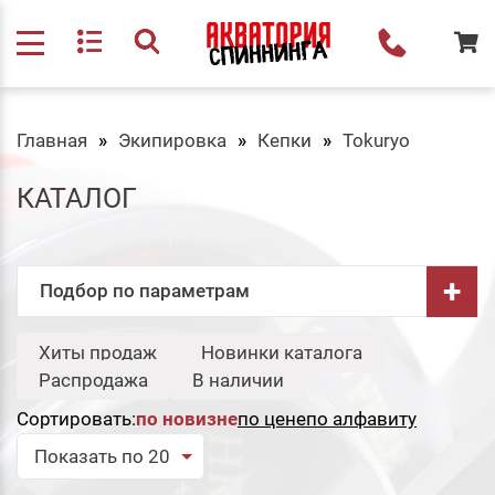
Главная
Экипировка
Кепки
Tokuryo
КАТАЛОГ
+
Подбор по параметрам
Бренд:
Хиты продаж
Новинки каталога
Свернуть
Распродажа
В наличии
Tokuryo
Сортировать:
по новизне
по цене
по алфавиту
Сбросить
Подобрать
Показать по 20