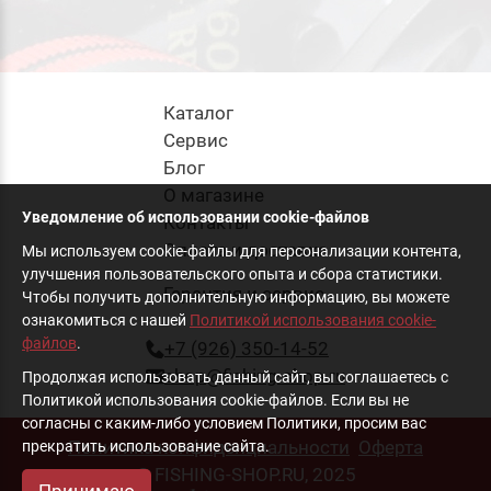
Каталог
Cервис
Блог
О магазине
Уведомление об использовании cookie-файлов
Контакты
Оплата и доставка
Мы используем cookie-файлы для персонализации контента,
улучшения пользовательского опыта и сбора статистики.
Гарантия и сервис
Чтобы получить дополнительную информацию, вы можете
ознакомиться с нашей
Политикой использования cookie-
файлов
.
+7 (926) 350-14-52
shop@fishing-shop.ru
Продолжая использовать данный сайт, вы соглашаетесь с
Политикой использования cookie-файлов. Если вы не
согласны с каким-либо условием Политики, просим вас
Политика конфиденциальности
Оферта
прекратить использование сайта.
© FISHING-SHOP.RU, 2025