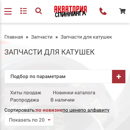
Главная
Запчасти
Запчасти для катушек
ЗАПЧАСТИ ДЛЯ КАТУШЕК
+
Подбор по параметрам
Бренд:
Хиты продаж
Новинки каталога
Свернуть
Распродажа
В наличии
Jig It
Сортировать:
по новизне
по цене
по алфавиту
Сбросить
Подобрать
Показать по 20