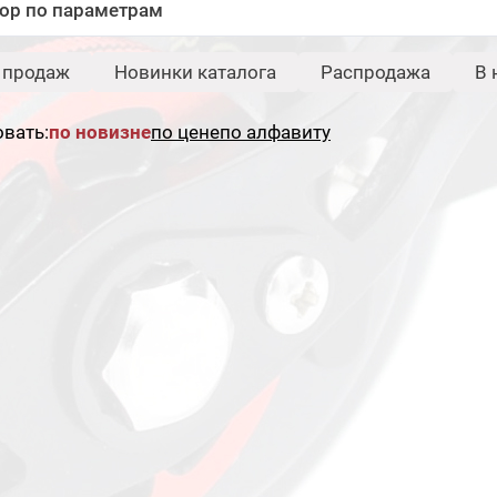
ор по параметрам
Бренд:
Свернуть
 продаж
Новинки каталога
Распродажа
В 
Champion
Rods
вать:
по новизне
по цене
по алфавиту
Сбросить
Под