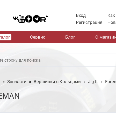
Вход
Как
Регистрация
Нов
талог
Cервис
Блог
О магази
Запчасти
Вершинки с Кольцами
Jig It
Fore
EMAN