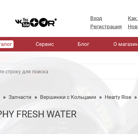
Вход
Как
Регистрация
Нов
талог
Cервис
Блог
О магази
Запчасти
Вершинки с Кольцами
Hearty Rise
PHY FRESH WATER