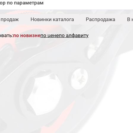
ор по параметрам
Бренд:
Свернуть
 продаж
Новинки каталога
Распродажа
В 
Hearty Rise
вать:
по новизне
по цене
по алфавиту
Сбросить
Под