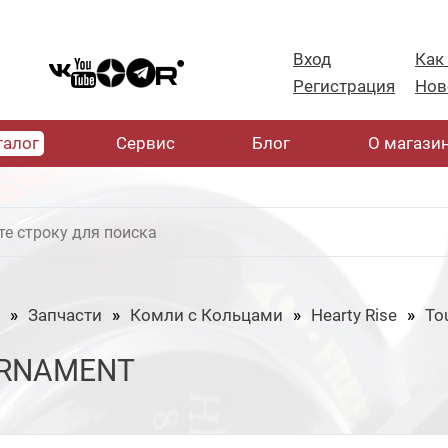
Вход
Как
Регистрация
Нов
талог
Cервис
Блог
О магази
Запчасти
Комли с Кольцами
Hearty Rise
To
RNAMENT