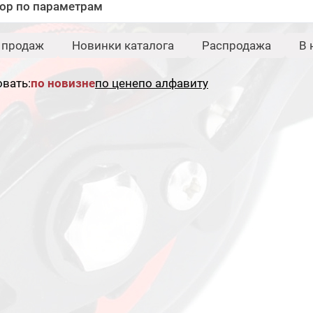
ор по параметрам
Бренд:
Свернуть
 продаж
Новинки каталога
Распродажа
В 
Hearty Rise
вать:
по новизне
по цене
по алфавиту
Сбросить
Под