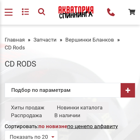
Главная
Запчасти
Вершинки Бланков
CD Rods
CD RODS
+
Подбор по параметрам
Бренд:
Хиты продаж
Новинки каталога
Свернуть
Распродажа
В наличии
Composite
Developments
Сортировать:
по новизне
по цене
по алфавиту
NZ Ltd
Показать по 20