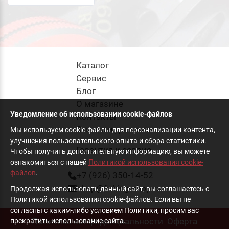
Сбросить
Подобрать
Каталог
Cервис
Блог
О магазине
Уведомление об использовании cookie-файлов
Контакты
Оплата и доставка
Мы используем cookie-файлы для персонализации контента,
улучшения пользовательского опыта и сбора статистики.
Гарантия и сервис
Чтобы получить дополнительную информацию, вы можете
ознакомиться с нашей
Политикой использования cookie-
файлов
.
+7 (926) 350-14-52
shop@fishing-shop.ru
Продолжая использовать данный сайт, вы соглашаетесь с
Политикой использования cookie-файлов. Если вы не
согласны с каким-либо условием Политики, просим вас
Политика конфиденциальности
Оферта
прекратить использование сайта.