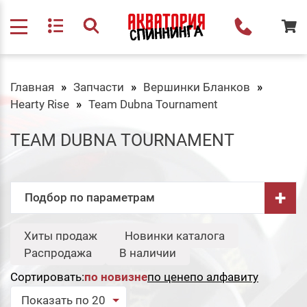
Главная
Запчасти
Вершинки Бланков
Hearty Rise
Team Dubna Tournament
TEAM DUBNA TOURNAMENT
+
Подбор по параметрам
Бренд:
Хиты продаж
Новинки каталога
Свернуть
Распродажа
В наличии
Hearty Rise
Сортировать:
по новизне
по цене
по алфавиту
Сбросить
Подобрать
Показать по 20