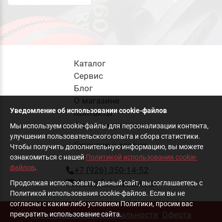
Каталог
Cервис
Блог
О магазине
Уведомление об использовании cookie-файлов
Контакты
Оплата и доставка
Мы используем cookie-файлы для персонализации контента,
улучшения пользовательского опыта и сбора статистики.
Гарантия и сервис
Чтобы получить дополнительную информацию, вы можете
ознакомиться с нашей
Политикой использования cookie-
файлов
.
+7 (926) 350-14-52
shop@fishing-shop.ru
Продолжая использовать данный сайт, вы соглашаетесь с
Политикой использования cookie-файлов. Если вы не
согласны с каким-либо условием Политики, просим вас
Политика конфиденциальности
Оферта
прекратить использование сайта.