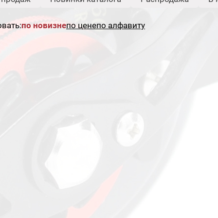
вать:
по новизне
по цене
по алфавиту