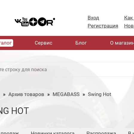
Вход
Как
Регистрация
Нов
талог
Cервис
Блог
О магази
Архив товаров
MEGABASS
Swing Hot
NG HOT
 продаж
Новинки каталога
Распродажа
В 