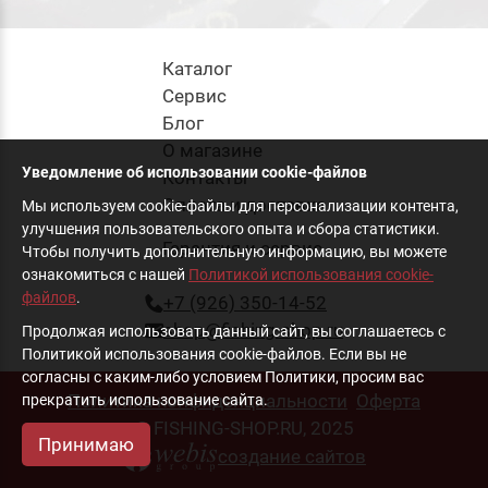
Каталог
Cервис
Блог
О магазине
Уведомление об использовании cookie-файлов
Контакты
Оплата и доставка
Мы используем cookie-файлы для персонализации контента,
улучшения пользовательского опыта и сбора статистики.
Гарантия и сервис
Чтобы получить дополнительную информацию, вы можете
ознакомиться с нашей
Политикой использования cookie-
файлов
.
+7 (926) 350-14-52
shop@fishing-shop.ru
Продолжая использовать данный сайт, вы соглашаетесь с
Политикой использования cookie-файлов. Если вы не
согласны с каким-либо условием Политики, просим вас
Политика конфиденциальности
Оферта
прекратить использование сайта.
© FISHING-SHOP.RU, 2025
Принимаю
создание сайтов