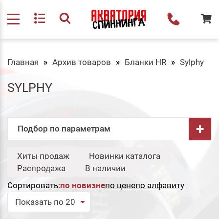
Главная
Архив товаров
Бланки HR
Sylphy
SYLPHY
+
Подбор по параметрам
Бренд:
Хиты продаж
Новинки каталога
Свернуть
Распродажа
В наличии
Hearty Rise
Сортировать:
по новизне
по цене
по алфавиту
Сбросить
Подобрать
Показать по 20