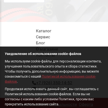
Каталог
Cервис
Блог
О магазине
Уведомление об использовании cookie-файлов
Контакты
Оплата и доставка
Мы используем cookie-файлы для персонализации контента,
улучшения пользовательского опыта и сбора статистики.
Гарантия и сервис
Чтобы получить дополнительную информацию, вы можете
ознакомиться с нашей
Политикой использования cookie-
файлов
.
+7 (926) 350-14-52
shop@fishing-shop.ru
Продолжая использовать данный сайт, вы соглашаетесь с
Политикой использования cookie-файлов. Если вы не
согласны с каким-либо условием Политики, просим вас
Политика конфиденциальности
Оферта
прекратить использование сайта.