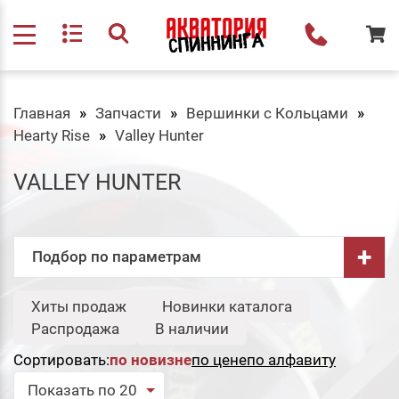
Главная
Запчасти
Вершинки с Кольцами
Hearty Rise
Valley Hunter
VALLEY HUNTER
+
Подбор по параметрам
Бренд:
Хиты продаж
Новинки каталога
Свернуть
Распродажа
В наличии
Hearty Rise
Сортировать:
по новизне
по цене
по алфавиту
Сбросить
Подобрать
Показать по 20