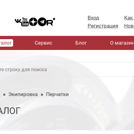
Вход
Как
Регистрация
Нов
талог
Cервис
Блог
О магази
Экипировка
Перчатки
АЛОГ