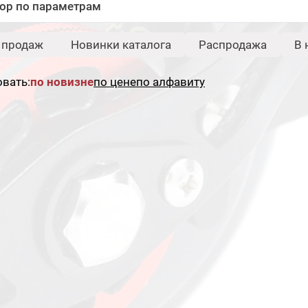
ор по параметрам
Бренд:
Свернуть
 продаж
Новинки каталога
Распродажа
В 
Etuoh
вать:
по новизне
по цене
по алфавиту
Сбросить
Под