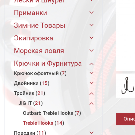
Лески и Шнуры
Jig It
Hearty Rise
Paragon
43
11
39
Shimano
Мультипликаторные
30
1
Флюорокарбон
28
Приманки
Champion Rods
Jig It
Team Dubna Backwater
9
13
5
Jig Force II
Jig Force II Casting
15
2
Безынерционные
Безынерционные
Tatula TW 2025
1
2
26
Плетёные Шнуры
Jig It
28
177
Баланслаги
110
Зимние Товары
Xesta
Xesta
Team Dubna Aquatory
Foreman
Team Dubna Generation 2
54
7
10
14
Jig Force
Pelagic One&Half
15
4
Мультипликаторные
Freams LT 2026
Vanquish 2026
1
1
4
Jig It
Pro FC
70
28
Casting
9
Блесны
Jig It
Team Dubna Farwater
Team Dubna Backwater
110
6
10
3
Зимние Удилища
Live Catcher Spinning
Live Catcher Casting
31
1
1
Stalker
Rock Master Casting
11
1
Экипировка
Caldia LT 2025
Cardiff XR 2023
Antares DC MD 2023
1
1
Tokuryo
JiggingPro x4
107
9
Силиконовые
Hearty Rise
Team Dubna Generation 2
Whale Tail 170
6
630
20
14
Катушки
Team Dubna
8
31
Black Star 2025
Pelagic Game Casting
Black Star 2025 Casting
8
4
2
Caldia LT 2021
Miravel 2022
Calcutta DC
TDT Limited '25
1
1
1
9
Аксессуары прочие
8
Морская ловля
JiggingPro x8
25
Finesse Ultra x8
3
Поролоновые
Hearty Rise
Whale Tail 90
Spoon
6
23
198
14
Чехлы Удилища
Jig It
Vib Special
8
25
2
Black Star Extra Tuned
Slash Monster
Black Star Rock Casting
9
11
2
Ultegra 2025
Curado DC 22
4
2
Брелки
Hearty Rise
Area TDT
1
4
8
MonsterPro x8
10
Морские удилища
117
CastingPro x8
26
Крючки и Фурнитура
JIG IT
JIG IT
Whale Tail 110
Rock Master - Rock Carw
607
198
28
10
Чехлы Катушки
JIG IT
Ice Game
Vib Special
2
2
4
4
Black Star 2nd Generation
Evolution Casting
Black Star Hard Casting
6
2
6
Stradic SW 2024
1
Сумки и Рюкзаки
Jig It
1
4
TDT Finesse
2
Monster X8
16
Шнуры и леска
Xesta
14
21
Jigging Ultra x8
8
Крючок офсетный
7
Whale Tail 130
Valley Hunter Micro Worm - FF
Bleak 3.4
Поролоновая Рыбка 88 мм
23
28
JIG IT
Chilly Ray
Chilly Sun
Зимние
4
2
4
2
Black Star 2nd Generation
Valley Hunter Casting
7
Twin Power XD 2021
1
Бакканы
Jig It
1
1
Pro Force Ultra
GT PE X8
14
11
Морские Джиги
Fev
Плетеные шнуры Tokuryo
Catapult
8
3
140
3
Tail
22
7
Mobile
3
Двойники
Jig It
JiggingPro x8
7
15
10
Whale Tail 150
Bleak 4
23
20
Chilly Moon PG
2
Laiquendi Casting
1
Vanquish 2023
2
Челюстные захваты
Hearty Rise
Hearty Rise
3
1
8
Rock Master
Power Game X4
9
24
Крючки и оснастка
Hearty Rise
Shock Leader
Jig It
Power Pitch Jerk
Seashore Man
CastingPro x8
3
95
16
8
51
3
Valley Hunter Micro Worm - TT
Поролоновая Рыбка 105 мм
Black Star Solid 2nd
Тройник
JIG IT
Worm Offset
15
21
7
Bleak 4.5
Ice Ultra x8
23
7
Volga Game Casting
5
Twin Power XD 2025
2
Ретриверы
Hearty Rise
6
8
Shake
22
6
Salmon Game
Pro PE X4
18
4
Generation Mobile
2
Экипировка и аксессуары
Поводковый материал
Hearty Rise
Hearty Rise
Slow Emotion for Spin Slow
Skywalker EGI
GT PE x8
Trickster
3
3
137
51
4
2
15
JIG IT
M Long
21
5
Bleak 5.2
23
Ice Braid X8
7
Ultegra 2021
1
Jerk
2
Зонты
Hearty Rise
3
6
Поролоновая Рыбка 110 мм
Pelagic Game
4
Black Star Rock
4
Балаклава
Slow Jigging IV
JiggingPro x8
Slow Deep III
Кальмар Силиконовый
2
1
6
5
Long
Outbarb Treble Hooks
10
7
Donkey Frog 3
17
22
Stradic 2023
5
Scramble Technical Jigging
Чехлы Катушек
Hearty Rise
3
7
Опи
Skywalker Light Game
3
Black Star Hard
4
Солнцезащитная одежда
Monster Game Tuna
Sitenkiba
Вращающиеся лепестки
Hearty Rise
31
2
3
7
2
Treble Hooks
14
Donkey Frog 3.8
17
Super Light Spec
4
Поролоновая Рыбка 125 мм
Vanford 24
2
Наклейки
Hearty Rise
3
7
Slash Monster
3
Runway SLS
4
Перчатки
Monster Game P
Груз Пуля
Джиг-головки
Hearty Rise
6
5
7
5
4
22
Поводки
11
Donkey Frog 4.8
17
Black Star Boat
2