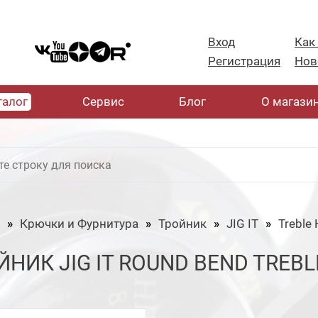
Вход
Как
Регистрация
Нов
талог
Cервис
Блог
О магази
Крючки и Фурнитура
Тройник
JIG IT
Treble
ЙНИК JIG IT ROUND BEND TREBL