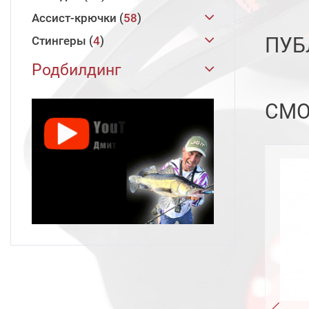
Twin Power 2024
4
Коробки
XESTA
Кастинг
1
9
3
Laiquendi
5
Runway SRF
3
Gyoluck Tuna
Tachiuo Jig
Заводные кольца
Hearty Rise
22
6
3
21
Поролоновая Рыбка 140 мм
Ассист-крючки
JIG IT
11
58
Grand Puller 8
19
Twin Power 2020
1
Подсачеки
Hearty Rise
Hearty Rise
Спиннинг
8
1
9
4
22
Innovation
14
Runway XR
3
Gyoluck Big Tuna
Sitenkiba 2
Карабины
Slow Jigging Solid Ring
12
15
1
3
ПУБ
Стингеры
Micro Jigging Glitter
Поводок струна
4
11
9
Flutter 3.2
23
Аксессуары для удилищ
JIG IT
Jig It
8
1
10
Поролоновая Рыбка 160 мм
Wanderer
8
Assault Jet
3
Skywalker Light Jigging
Slow Jigging II
Вертлюги
Monster Game Split Ring
6
15
3
8
Micro Jigging
JIG IT
4
8
Flutter 3.8
23
Родбилдинг
22
Стяжка
Hearty Rise
3
10
Volga Game
8
Assault Jet Type S
2
Deep Blue
Slow Deep II
Monster
3
3
6
Keen Power
2
Flutter 4.4
23
Бланки
Поролоновая Рыбка
71
Кепки
Hearty Rise
27
3
Halcyon X
7
Skywalker Seabass
Mars
Slow Jigging
17
7
2
СМО
Незацеп 85 мм
22
Keen Power Glitter
39
Flutter 6
20
Hearty Rise
71
Инструмент
Hearty Rise
7
27
Rock'n'Force II
8
Skywalker Slow Jigging
Sitenkiba III
25
2
Поролоновая Рыбка
Puller 3.5
25
Zander Game XTM
11
Футболки
60
Незацеп 110 мм
22
Skywalker Shore Jigging
Zander Game XTM
13
9
Puller 4.3
25
TDT Limited '25
10
Очки
Hearty Rise
6
60
Поролоновая Рыбка
Skywalker Jigging
6
Evolution 3
10
Puller 5.5
25
Pelagic One&Half
2
Незацеп 125 мм
22
Hearty Rise
6
Skywalker Popping
8
Zander Game XT
13
Snoop 3.3
25
Shore Jig Force
1
Black Diamond II
7
Valley Hunter
7
Snoop 4
25
Zander Game XT
9
Slow Jigging III TOKAYO
4
Pro Force II
11
Snoop 4.5
25
Wanderer
5
Slow Jigging III R x TOKAYO
Snoop 6
23
Seabass Force II
4
8
Snoop 7.5
15
Innovation
10
Slow Jigging III
4