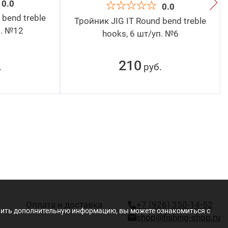
0.0
0.0
 bend treble
Тройник JIG IT Round bend treble
п. №12
hooks, 6 шт/уп. №6
210
руб
.
.
Оплата и доставка
+7 (926) 350-14-52
учить дополнительную информацию, вы можете ознакомиться с
shop@fishing-shop.ru