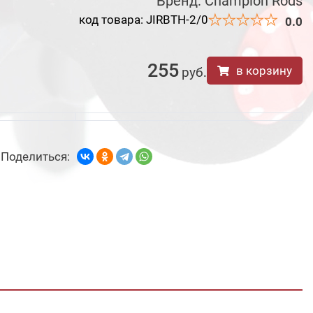
Бренд:
Champion Rods
код товара: JIRBTH-2/0
0.0
255
в корзину
руб
.
Поделиться: