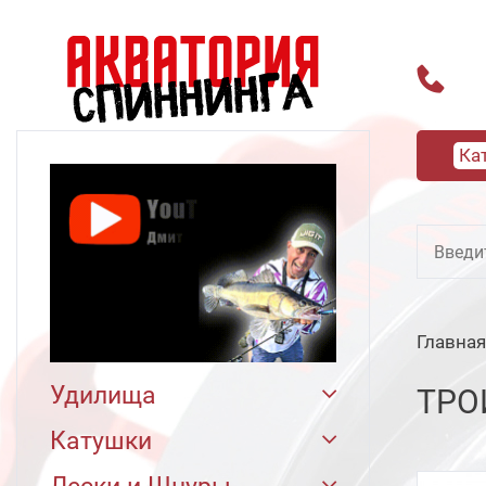
Ка
Главная
Удилища
ТРО
Спиннинговые
315
Катушки
Кастинговые
Hearty Rise
205
55
Daiwa
3