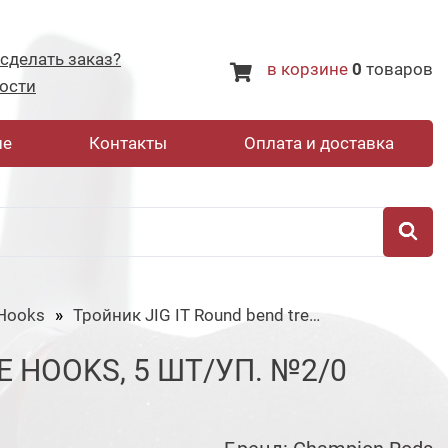
 сделать заказ?
в корзине
0
товаров
ости
не
Контакты
Оплата и доставка
 Hooks
Тройник JIG IT Round bend treble hooks, 5 шт/уп. №2/0
E HOOKS, 5 ШТ/УП. №2/0